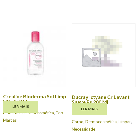
Crealine Bioderma Sol Limp
Ducray Ictyane Cr Lavant
H2o 250 Ml
Suave Ps 200 Ml
LER MAIS
LER MAIS
€
9.65
Bioderma
,
Dermocosmética
,
Top
Marcas
Corpo
,
Dermocosmética
,
Limpar
,
Necessidade