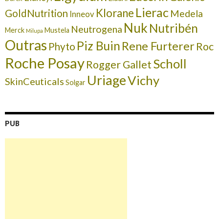
Lierac
Klorane
GoldNutrition
Medela
Inneov
Nuk
Nutribén
Neutrogena
Merck
Mustela
Milupa
Outras
Piz Buin
Rene Furterer
Roc
Phyto
Roche Posay
Scholl
Rogger Gallet
Uriage
Vichy
SkinCeuticals
Solgar
PUB