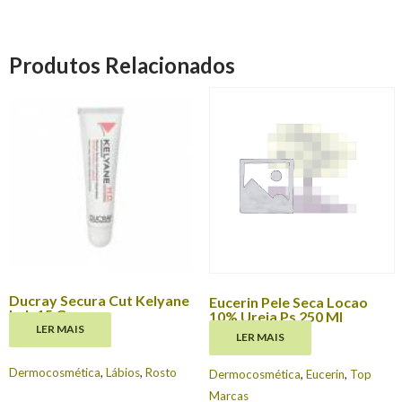
Produtos Relacionados
Ducray Secura Cut Kelyane
Eucerin Pele Seca Locao
Lab 15 G
10% Ureia Ps 250 Ml
LER MAIS
LER MAIS
€
5.95
€
18.87
Dermocosmética
,
Lábios
,
Rosto
Dermocosmética
,
Eucerin
,
Top
Marcas