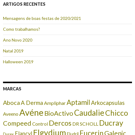
ARTIGOS RECENTES
Mensagens de boas festas de 2020/2021
Como trabalhamos?
Ano Novo 2020
Natal 2019
Halloween 2019
MARCAS
Aptamil
Aboca
A Derma
Arkocapsulas
Ampliphar
Avéne
Caudalie
Chicco
BioActivo
Aveeno
Ducray
Dercos
Compeed
DR SCHOLL
Control
Elgydium
Eucerin
Galenic
Elancyl
Eludril
Durex