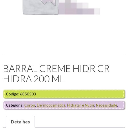
BARRAL CREME HIDR CR
HIDRA 200 ML
Código: 6850503
Categoria:
Corpo
,
Dermocosmética
,
Hidratar e Nutrir
,
Necessidade
.
Detalhes