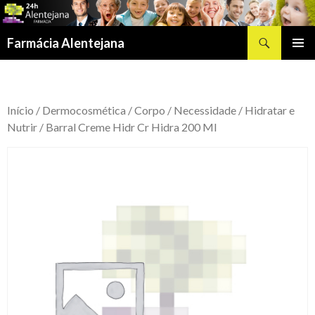
Procurar
Farmácia Alentejana
SALTAR
MENU
PARA
PRIMÁR
O
CONTEÚDO
Início
/
Dermocosmética
/
Corpo
/
Necessidade
/
Hidratar e
Nutrir
/ Barral Creme Hidr Cr Hidra 200 Ml