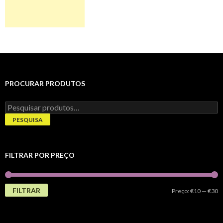
PROCURAR PRODUTOS
Pesquisar
por:
PESQUISA
FILTRAR POR PREÇO
FILTRAR
P
P
Preço:
€10
—
€30
m
m