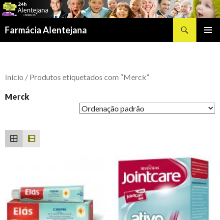
Procurar
Farmácia Alentejana
SALTAR
MENU
PARA
PRIMÁR
O
CONTEÚDO
Início
/ Produtos etiquetados com “Merck”
Merck