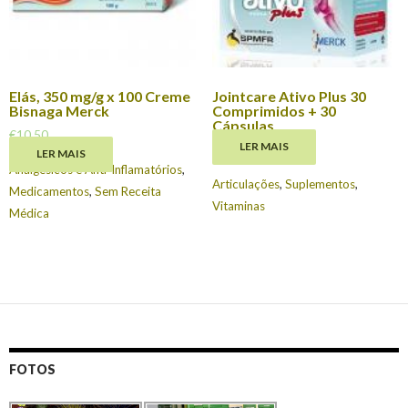
Elás, 350 mg/g x 100 Creme
Jointcare Ativo Plus 30
Bisnaga Merck
Comprimidos + 30
Cápsulas
€
10.50
LER MAIS
€
22.95
LER MAIS
Analgésicos e Anti-Inflamatórios
,
Articulações
,
Suplementos
,
Medicamentos
,
Sem Receita
Vitaminas
Médica
FOTOS