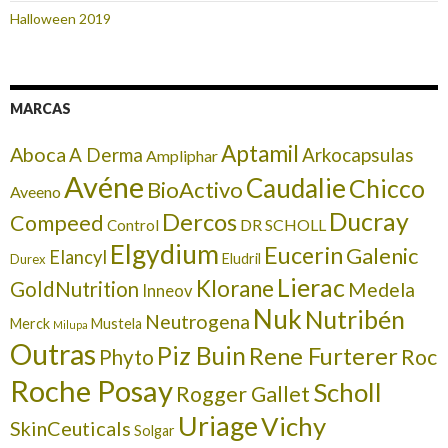
Halloween 2019
MARCAS
Aptamil
Aboca
A Derma
Arkocapsulas
Ampliphar
Avéne
Caudalie
Chicco
BioActivo
Aveeno
Ducray
Dercos
Compeed
DR SCHOLL
Control
Elgydium
Eucerin
Galenic
Elancyl
Eludril
Durex
Lierac
Klorane
GoldNutrition
Medela
Inneov
Nuk
Nutribén
Neutrogena
Merck
Mustela
Milupa
Outras
Piz Buin
Rene Furterer
Roc
Phyto
Roche Posay
Scholl
Rogger Gallet
Uriage
Vichy
SkinCeuticals
Solgar