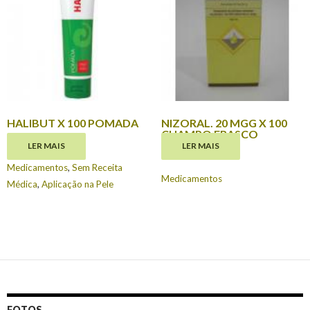
HALIBUT X 100 POMADA
NIZORAL. 20 MGG X 100
CHAMPO FRASCO
€
8.75
LER MAIS
LER MAIS
€
18.95
Medicamentos
,
Sem Receita
Medicamentos
Médica
,
Aplicação na Pele
FOTOS