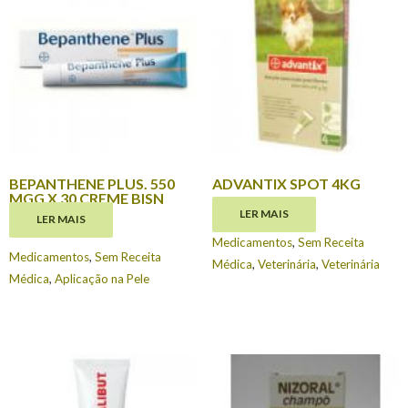
BEPANTHENE PLUS. 550
ADVANTIX SPOT 4KG
MGG X 30 CREME BISN
€
22.95
LER MAIS
LER MAIS
€
4.95
Medicamentos
,
Sem Receita
Medicamentos
,
Sem Receita
Médica
,
Veterinária
,
Veterinária
Médica
,
Aplicação na Pele