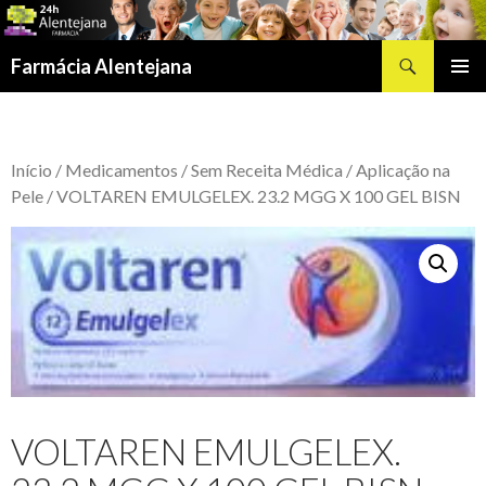
Procurar
Farmácia Alentejana
SALTAR
MENU
PARA
PRIMÁR
O
CONTEÚDO
Início
/
Medicamentos
/
Sem Receita Médica
/
Aplicação na
Pele
/ VOLTAREN EMULGELEX. 23.2 MGG X 100 GEL BISN
VOLTAREN EMULGELEX.