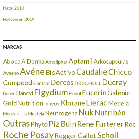
Natal 2019
Halloween 2019
MARCAS
Aptamil
Aboca
A Derma
Arkocapsulas
Ampliphar
Avéne
Caudalie
Chicco
BioActivo
Aveeno
Ducray
Dercos
Compeed
DR SCHOLL
Control
Elgydium
Eucerin
Galenic
Elancyl
Eludril
Durex
Lierac
Klorane
GoldNutrition
Medela
Inneov
Nuk
Nutribén
Neutrogena
Merck
Mustela
Milupa
Outras
Piz Buin
Rene Furterer
Roc
Phyto
Roche Posay
Scholl
Rogger Gallet