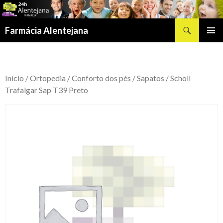
Procurar
Farmácia Alentejana
SALTAR
MENU
PARA
PRIMÁR
O
CONTEÚDO
Início
/
Ortopedia
/
Conforto dos pés
/
Sapatos
/ Scholl
Trafalgar Sap T39 Preto