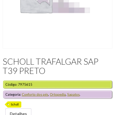
SCHOLL TRAFALGAR SAP
T39 PRETO
Código: 7975615
Categoria:
Conforto dos pés
,
Ortopedia
,
Sapatos
.
Scholl
Detalhes