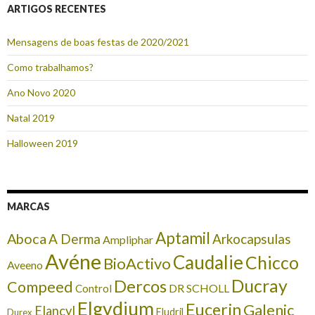
ARTIGOS RECENTES
Mensagens de boas festas de 2020/2021
Como trabalhamos?
Ano Novo 2020
Natal 2019
Halloween 2019
MARCAS
Aptamil
Aboca
A Derma
Arkocapsulas
Ampliphar
Avéne
Caudalie
Chicco
BioActivo
Aveeno
Ducray
Dercos
Compeed
DR SCHOLL
Control
Elgydium
Eucerin
Galenic
Elancyl
Eludril
Durex