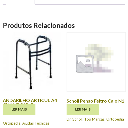
Produtos Relacionados
ANDARILHO ARTICUL A4
Scholl Penso Feltro Calo N1
CHAMPONHE
€
3.70
LER MAIS
LER MAIS
€
38.50
Dr. Scholl
,
Top Marcas
,
Ortopedia
Ortopedia
,
Ajudas Técnicas