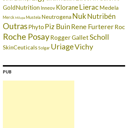
Lierac
Klorane
GoldNutrition
Medela
Inneov
Nuk
Nutribén
Neutrogena
Merck
Mustela
Milupa
Outras
Piz Buin
Rene Furterer
Roc
Phyto
Roche Posay
Scholl
Rogger Gallet
Uriage
Vichy
SkinCeuticals
Solgar
PUB