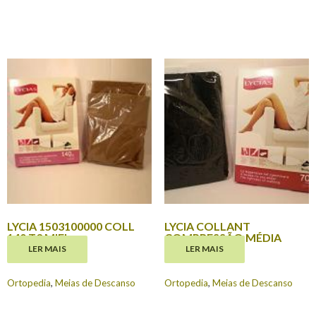
LYCIA 1503100000 COLL
LYCIA COLLANT
140 T3 MIEL
COMPRESSÃO MÉDIA
LER MAIS
LER MAIS
€
29.90
€
14.00
Ortopedia
,
Meias de Descanso
Ortopedia
,
Meias de Descanso