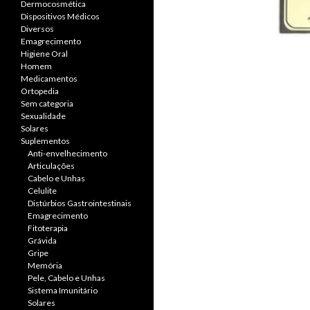
Dermocosmética
Dispositivos Médicos
Diversos
Emagrecimento
Higiene Oral
Homem
Medicamentos
Ortopedia
Sem categoria
Sexualidade
Solares
Suplementos
Anti-envelhecimento
Articulações
Cabelo e Unhas
Celulite
Distúrbios Gastrointestinais
Emagrecimento
Fitoterapia
Grávida
Gripe
Memória
Pele, Cabelo e Unhas
Sistema Imunitário
Solares