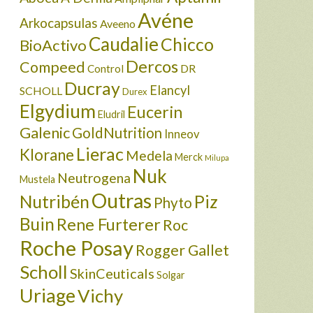
Avéne
Arkocapsulas
Aveeno
Caudalie
Chicco
BioActivo
Dercos
Compeed
DR
Control
Ducray
Elancyl
SCHOLL
Durex
Elgydium
Eucerin
Eludril
Galenic
GoldNutrition
Inneov
Lierac
Klorane
Medela
Merck
Milupa
Nuk
Neutrogena
Mustela
Outras
Nutribén
Piz
Phyto
Buin
Rene Furterer
Roc
Roche Posay
Rogger Gallet
Scholl
SkinCeuticals
Solgar
Uriage
Vichy