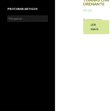
DRENANTE
PROCURAR ARTIGOS
€
9.00
Pesquisar
Suplementos
,
por:
LER
Emagrecimento
MAIS