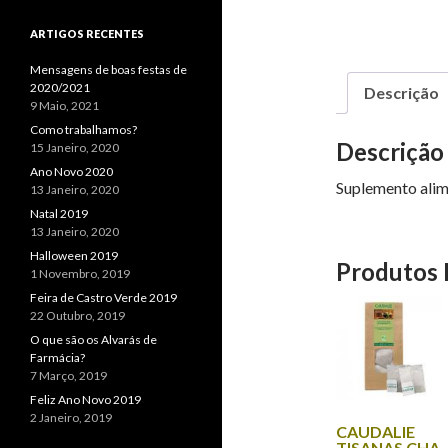
ARTIGOS RECENTES
Mensagens de boas festas de
2020/2021
Descrição
9 Maio, 2021
Como trabalhamos?
Descrição
15 Janeiro, 2020
Ano Novo 2020
Suplemento alime
13 Janeiro, 2020
Natal 2019
13 Janeiro, 2020
Halloween 2019
Produtos 
1 Novembro, 2019
Feira de Castro Verde 2019
22 Outubro, 2019
O que são os Alvarás de
Farmácia?
7 Março, 2019
Feliz Ano Novo 2019
2 Janeiro, 2019
CAUDALIE
TISANAS CHA