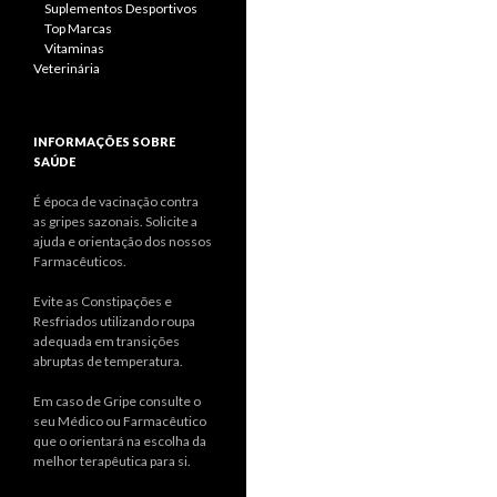
Suplementos Desportivos
Top Marcas
Vitaminas
Veterinária
INFORMAÇÕES SOBRE
SAÚDE
É época de vacinação contra
as gripes sazonais. Solicite a
ajuda e orientação dos nossos
Farmacêuticos.
Evite as Constipações e
Resfriados utilizando roupa
adequada em transições
abruptas de temperatura.
Em caso de Gripe consulte o
seu Médico ou Farmacêutico
que o orientará na escolha da
melhor terapêutica para si.