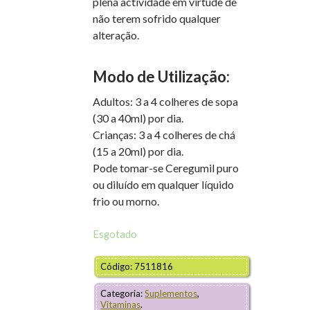
plena actividade em virtude de
não terem sofrido qualquer
alteração.
Modo de Utilização:
Adultos: 3 a 4 colheres de sopa
(30 a 40ml) por dia.
Crianças: 3 a 4 colheres de chá
(15 a 20ml) por dia.
Pode tomar-se Ceregumil puro
ou diluído em qualquer líquido
frio ou morno.
Esgotado
Código: 7511816
Categoria:
Suplementos
,
Vitaminas
.