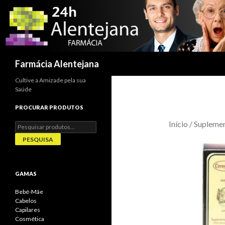
Procurar
Farmácia Alentejana
Cultive a Amizade pela sua
Saúde
PROCURAR PRODUTOS
Início
/
Supleme
Pesquisar
por:
PESQUISA
GAMAS
Bebé-Mãe
Cabelos
Capilares
Cosmética