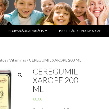
SALTAR PARA O CONTEÚDO
INFORMAÇÃO DA FARMÁCIA
PROTECÇÃO DE DADOS PESSOAIS
ntos
/
Vitaminas
/ CEREGUMIL XAROPE 200 ML
CEREGUMIL
XAROPE 200
ML
€
0.00