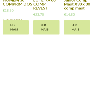
COMPRIMIDOS
COMP
Mast X30 x 30
REVEST
comp mast
€
18.50
€
23.75
€
14.80
Suplementos
,
Suplementos
,
Suplementos
,
LER
LER
LER
Vitaminas
MAIS
MAIS
MAIS
Vitaminas
Vitaminas