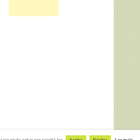
seje pode optar por rejeitá-los.
Ler mais