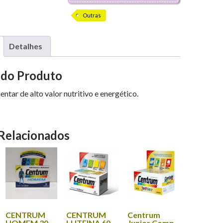
Outras
Detalhes
 do Produto
ntar de alto valor nutritivo e energético.
Relacionados
CENTRUM
CENTRUM
Centrum
HOMEM 30
LUTEINA 60
Junior Comp