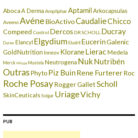
Aptamil
Aboca
A Derma
Arkocapsulas
Ampliphar
Avéne
Caudalie
Chicco
BioActivo
Aveeno
Ducray
Dercos
Compeed
DR SCHOLL
Control
Elgydium
Eucerin
Galenic
Elancyl
Eludril
Durex
Lierac
Klorane
GoldNutrition
Medela
Inneov
Nuk
Nutribén
Neutrogena
Merck
Mustela
Milupa
Outras
Piz Buin
Rene Furterer
Roc
Phyto
Roche Posay
Scholl
Rogger Gallet
Uriage
Vichy
SkinCeuticals
Solgar
PUB