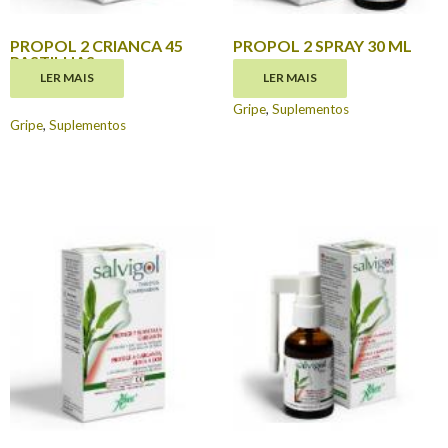
PROPOL 2 CRIANCA 45
PROPOL 2 SPRAY 30 ML
PASTILHAS
€
12.20
LER MAIS
LER MAIS
€
8.45
Gripe
,
Suplementos
Gripe
,
Suplementos