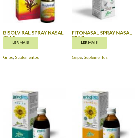
BISOLVIRAL SPRAY NASAL
FITONASAL SPRAY NASAL
20 ML
30 ML
LER MAIS
LER MAIS
€
8.60
€
6.95
Gripe
,
Suplementos
Gripe
,
Suplementos