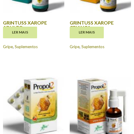
GRINTUSS XAROPE
GRINTUSS XAROPE
ADULTO
CRIANÇA
LER MAIS
LER MAIS
€
10.95
€
9.40
Gripe
,
Suplementos
Gripe
,
Suplementos