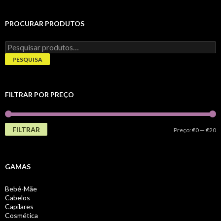
PROCURAR PRODUTOS
Pesquisar
por:
PESQUISA
FILTRAR POR PREÇO
FILTRAR
P
P
Preço:
€0
—
€20
m
m
GAMAS
Bebé-Mãe
Cabelos
Capilares
Cosmética