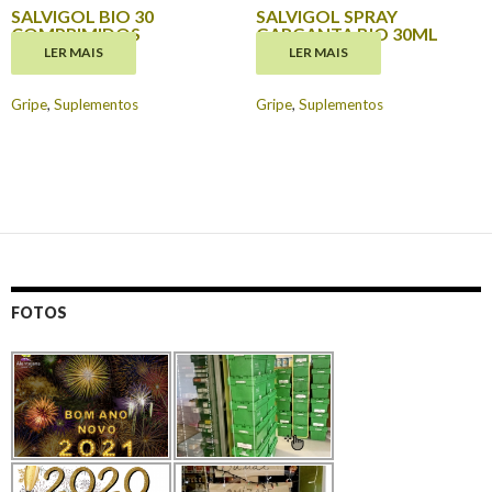
SALVIGOL BIO 30
SALVIGOL SPRAY
COMPRIMIDOS
GARGANTA BIO 30ML
LER MAIS
LER MAIS
€
10.90
€
11.90
Gripe
,
Suplementos
Gripe
,
Suplementos
FOTOS