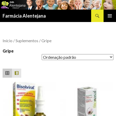
Procurar
Farmácia Alentejana
SALTAR
MENU
PARA
PRIMÁR
O
CONTEÚDO
Início
/
Suplementos
/ Gripe
Gripe