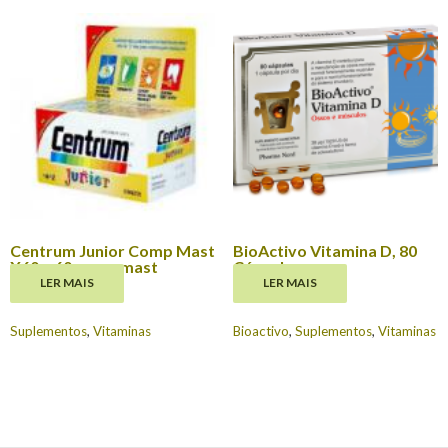
Centrum Junior Comp Mast
BioActivo Vitamina D, 80
X60 x 60 comp mast
Cápsulas
LER MAIS
LER MAIS
€
26.30
€
14.95
Suplementos
,
Vitaminas
Bioactivo
,
Suplementos
,
Vitaminas