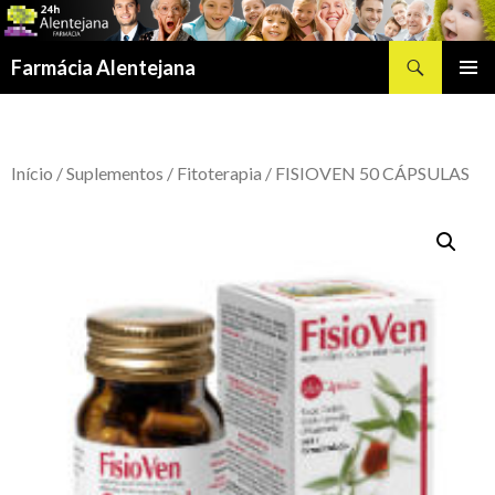
Procurar
Farmácia Alentejana
SALTAR
MENU
PARA
PRIMÁR
O
CONTEÚDO
Início
/
Suplementos
/
Fitoterapia
/ FISIOVEN 50 CÁPSULAS