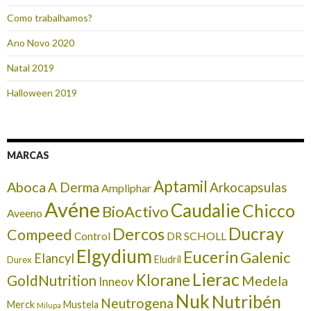
Como trabalhamos?
Ano Novo 2020
Natal 2019
Halloween 2019
MARCAS
Aptamil
Aboca
A Derma
Arkocapsulas
Ampliphar
Avéne
Caudalie
Chicco
BioActivo
Aveeno
Ducray
Dercos
Compeed
DR SCHOLL
Control
Elgydium
Eucerin
Galenic
Elancyl
Eludril
Durex
Lierac
Klorane
GoldNutrition
Medela
Inneov
Nuk
Nutribén
Neutrogena
Merck
Mustela
Milupa