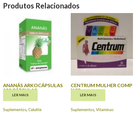
Produtos Relacionados
ANANÁS ARKOCÁPSULAS
CENTRUM MULHER COMP
100 CÁPSULAS
X 30
LER MAIS
LER MAIS
€
14.80
€
18.90
Suplementos
,
Celulite
Suplementos
,
Vitaminas