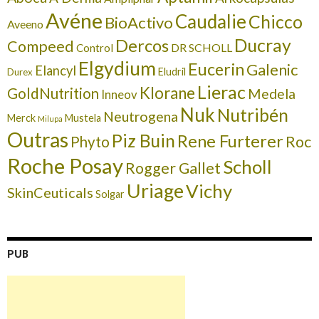
Avéne
Caudalie
Chicco
BioActivo
Aveeno
Ducray
Dercos
Compeed
DR SCHOLL
Control
Elgydium
Eucerin
Galenic
Elancyl
Eludril
Durex
Lierac
Klorane
GoldNutrition
Medela
Inneov
Nuk
Nutribén
Neutrogena
Merck
Mustela
Milupa
Outras
Piz Buin
Rene Furterer
Roc
Phyto
Roche Posay
Scholl
Rogger Gallet
Uriage
Vichy
SkinCeuticals
Solgar
PUB