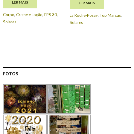
LER MAIS
LER MAIS
€
19.95
€
14.86
Corpo
,
Creme e Loção
,
FPS 30
,
La Roche-Posay
,
Top Marcas
,
Solares
Solares
FOTOS