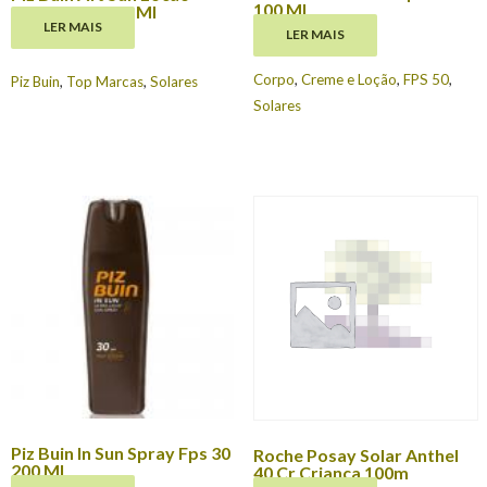
100 Ml
Suavizante 200 Ml
LER MAIS
LER MAIS
€
19.65
€
16.80
Corpo
,
Creme e Loção
,
FPS 50
,
Piz Buin
,
Top Marcas
,
Solares
Solares
Piz Buin In Sun Spray Fps 30
Roche Posay Solar Anthel
200 Ml
40 Cr Crianca 100m