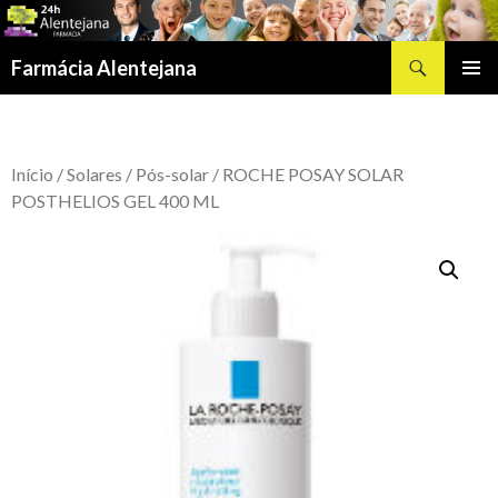
Procurar
Farmácia Alentejana
SALTAR
MENU
PARA
PRIMÁR
O
CONTEÚDO
Início
/
Solares
/
Pós-solar
/ ROCHE POSAY SOLAR
POSTHELIOS GEL 400 ML