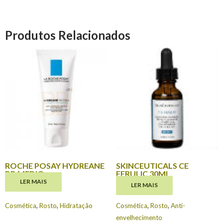
Produtos Relacionados
ROCHE POSAY HYDREANE
SKINCEUTICALS CE
BB MEDIO
FERULIC 30ML
LER MAIS
LER MAIS
€
18.80
€
129.00
Cosmética
,
Rosto
,
Hidratação
Cosmética
,
Rosto
,
Anti-
envelhecimento