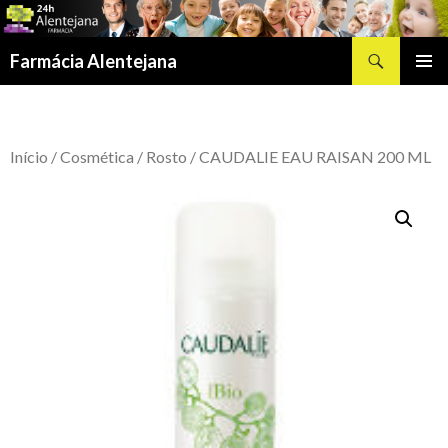
Procurar
Farmácia Alentejana
SALTAR
MENU
PARA
PRIMÁR
O
CONTEÚDO
Início
/
Cosmética
/
Rosto
/ CAUDALIE EAU RAISAN 200 ML