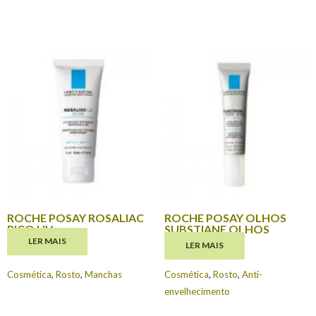
ROCHE POSAY ROSALIAC
ROCHE POSAY OLHOS
RICO UV
SUBSTIANE OLHOS
LER MAIS
LER MAIS
€
17.70
€
20.95
Cosmética
,
Rosto
,
Manchas
Cosmética
,
Rosto
,
Anti-
envelhecimento