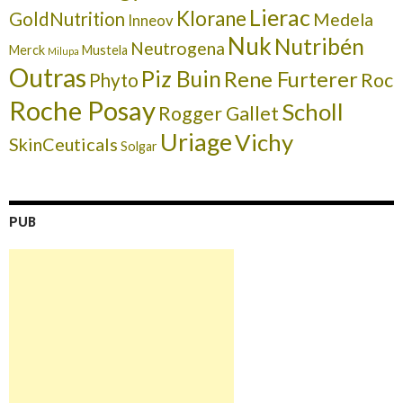
Lierac
Klorane
GoldNutrition
Medela
Inneov
Nuk
Nutribén
Neutrogena
Merck
Mustela
Milupa
Outras
Piz Buin
Rene Furterer
Roc
Phyto
Roche Posay
Scholl
Rogger Gallet
Uriage
Vichy
SkinCeuticals
Solgar
PUB