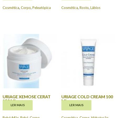
Cosmética
,
Corpo
,
Peleatópica
Cosmética
,
Rosto
,
Lábios
URIAGE XEMOSE CERAT
URIAGE COLD CREAM 100
150 ML
ML
LER MAIS
LER MAIS
€
23.30
€
16.59
Bebé-Mãe
,
Bebé
,
Corpo
Cosmética
,
Corpo
,
Hidratação