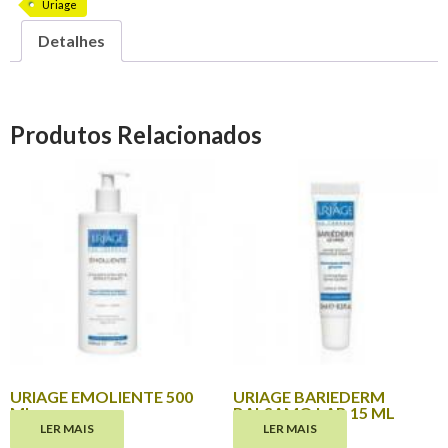
Uriage
Detalhes
Produtos Relacionados
URIAGE EMOLIENTE 500
URIAGE BARIEDERM
ML
BALSAMO LAB 15 ML
LER MAIS
LER MAIS
€
28.95
€
9.85