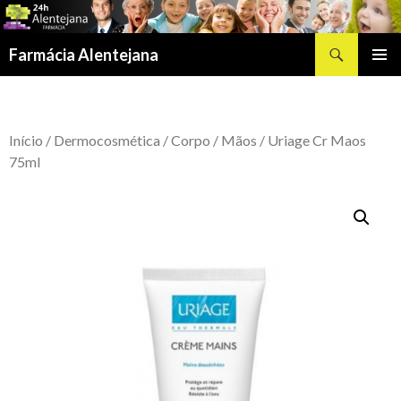
Procurar
Farmácia Alentejana
SALTAR
MENU
PARA
PRIMÁR
O
CONTEÚDO
Início
/
Dermocosmética
/
Corpo
/
Mãos
/ Uriage Cr Maos
75ml