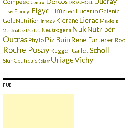
Ducray
Dercos
Compeed
DR SCHOLL
Control
Elgydium
Eucerin
Galenic
Elancyl
Eludril
Durex
Lierac
Klorane
GoldNutrition
Medela
Inneov
Nuk
Nutribén
Neutrogena
Merck
Mustela
Milupa
Outras
Piz Buin
Rene Furterer
Roc
Phyto
Roche Posay
Scholl
Rogger Gallet
Uriage
Vichy
SkinCeuticals
Solgar
PUB