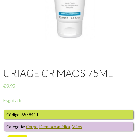
URIAGE CR MAOS 75ML
€
9.95
Esgotado
Código: 6558411
Categoria:
Corpo
,
Dermocosmética
,
Mãos
.