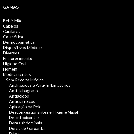
GAMAS
Bebé-Mãe
Cabelos
Capilares
Cosmética
Dermocosmética
Dispositivos Médicos
Diversos
Emagrecimento
Higiene Oral
Homem
Medicamentos
Sem Receita Médica
Analgésicos e Anti-Inflamatórios
Anti-tabagismo
Antiácidos
Antidiarreicos
Aplicação na Pele
Descongestionantes e Higiene Nasal
Desintoxicantes
Dores abdominais
Dores de Garganta
Febre