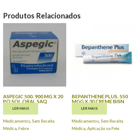
Produtos Relacionados
ASPEGIC 500. 900 MG X 20
BEPANTHENE PLUS. 550
PO SOL ORAL SAQ
MGG X 30 CREME BISN
LER MAIS
LER MAIS
€
0.00
€
4.95
Medicamentos
,
Sem Receita
Medicamentos
,
Sem Receita
Médica
,
Febre
Médica
,
Aplicação na Pele