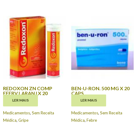
REDOXON ZN COMP
BEN-U-RON. 500 MG X 20
EFERV LARANJ X 20
CAPS
LER MAIS
LER MAIS
€
6.50
€
2.95
Medicamentos
,
Sem Receita
Medicamentos
,
Sem Receita
Médica
,
Gripe
Médica
,
Febre