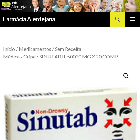
Procurar
Farmácia Alentejana
SALTAR
MENU
PARA
PRIMÁR
O
CONTEÚDO
Início
/
Medicamentos
/
Sem Receita
Médica
/
Gripe
/ SINUTAB II. 50030 MG X 20 COMP