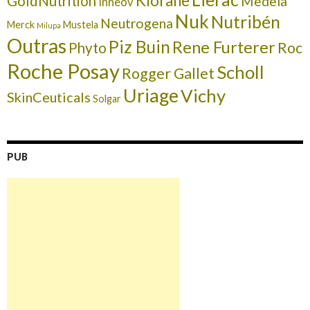
Klorane
GoldNutrition
Medela
Inneov
Nuk
Nutribén
Neutrogena
Merck
Mustela
Milupa
Outras
Piz Buin
Rene Furterer
Roc
Phyto
Roche Posay
Scholl
Rogger Gallet
Uriage
Vichy
SkinCeuticals
Solgar
PUB