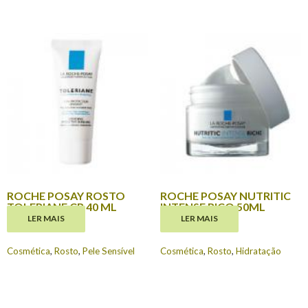
ROCHE POSAY ROSTO
ROCHE POSAY NUTRITIC
TOLERIANE CR 40 ML
INTENSE RICO 50ML
LER MAIS
LER MAIS
€
18.65
€
23.90
Cosmética
,
Rosto
,
Pele Sensível
Cosmética
,
Rosto
,
Hidratação