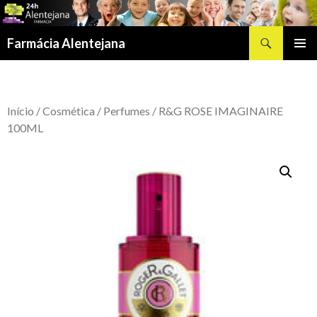
Procurar
Farmácia Alentejana
SALTAR
MENU
PARA
PRIMÁR
O
CONTEÚDO
Início
/
Cosmética
/
Perfumes
/ R&G ROSE IMAGINAIRE
100ML