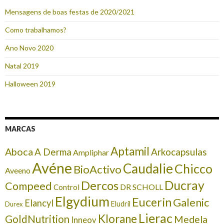
Mensagens de boas festas de 2020/2021
Como trabalhamos?
Ano Novo 2020
Natal 2019
Halloween 2019
MARCAS
Aptamil
Aboca
A Derma
Arkocapsulas
Ampliphar
Avéne
Caudalie
Chicco
BioActivo
Aveeno
Ducray
Dercos
Compeed
DR SCHOLL
Control
Elgydium
Eucerin
Galenic
Elancyl
Eludril
Durex
Lierac
Klorane
GoldNutrition
Medela
Inneov