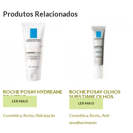
Produtos Relacionados
ROCHE POSAY HYDREANE
ROCHE POSAY OLHOS
BB MEDIO
SUBSTIANE OLHOS
LER MAIS
LER MAIS
€
18.80
€
20.95
Cosmética
,
Rosto
,
Hidratação
Cosmética
,
Rosto
,
Anti-
envelhecimento