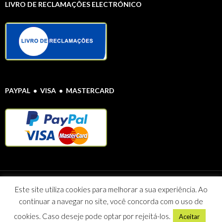
LIVRO DE RECLAMAÇÕES ELECTRÓNICO
PAYPAL • VISA • MASTERCARD
Protecção de Dados Pessoais
© Farmácia Alentejana 2020 Todos os direitos
Este site utiliza cookies para melhorar a sua experiência. Ao
reservados
continuar a navegar no site, você concorda com o uso de
Maria Celeste Vieira Caeiro Sociedade Unipessoal Lda NIF: 507 095
812
cookies. Caso deseje pode optar por rejeitá-los.
Aceitar
Morada: Rua Seara Nova 3A R/C 7780-163 CASTRO VERDE