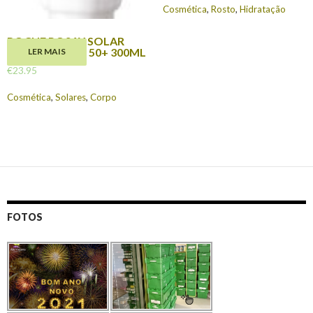
Cosmética
,
Rosto
,
Hidratação
ROCHE POSAY SOLAR
ANTHELIOS XL 50+ 300ML
LER MAIS
€
23.95
Cosmética
,
Solares
,
Corpo
FOTOS