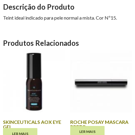
Descrição do Produto
Teint ideal indicado para pele normal a mista. Cor Nº15.
Produtos Relacionados
SKINCEUTICALS AOX EYE
ROCHE POSAY MASCARA
GEL
PRETO
LER MAIS
LER MAIS
€
81.30
€
17.60