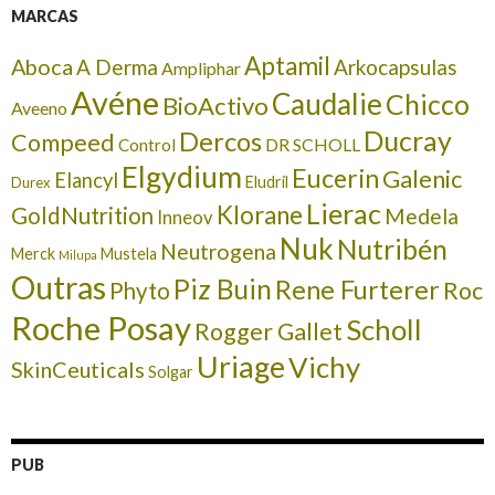
MARCAS
Aptamil
Aboca
A Derma
Arkocapsulas
Ampliphar
Avéne
Caudalie
Chicco
BioActivo
Aveeno
Ducray
Dercos
Compeed
DR SCHOLL
Control
Elgydium
Eucerin
Galenic
Elancyl
Eludril
Durex
Lierac
Klorane
GoldNutrition
Medela
Inneov
Nuk
Nutribén
Neutrogena
Merck
Mustela
Milupa
Outras
Piz Buin
Rene Furterer
Roc
Phyto
Roche Posay
Scholl
Rogger Gallet
Uriage
Vichy
SkinCeuticals
Solgar
PUB