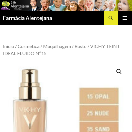
Procurar
Farmácia Alentejana
SALTAR
MENU
PARA
PRIMÁR
O
CONTEÚDO
Início
/
Cosmética
/
Maquilhagem
/
Rosto
/ VICHY TEINT
IDEAL FLUIDO Nº15