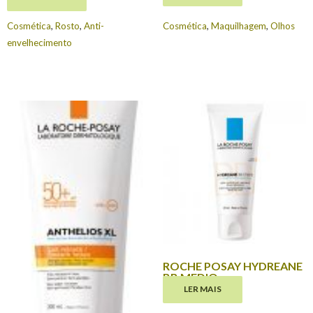
Cosmética
,
Rosto
,
Anti-
Cosmética
,
Maquilhagem
,
Olhos
envelhecimento
ROCHE POSAY HYDREANE
BB MEDIO
LER MAIS
€
18.80