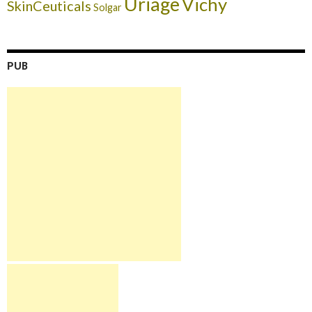
Uriage
Vichy
SkinCeuticals
Solgar
PUB