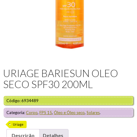
URIAGE BARIESUN OLEO
SECO SPF30 200ML
Código: 6934489
Categoria:
Corpo
,
FPS 15
,
Óleo e Óleo seco
,
Solares
.
Uriage
Descrição
Detalhes