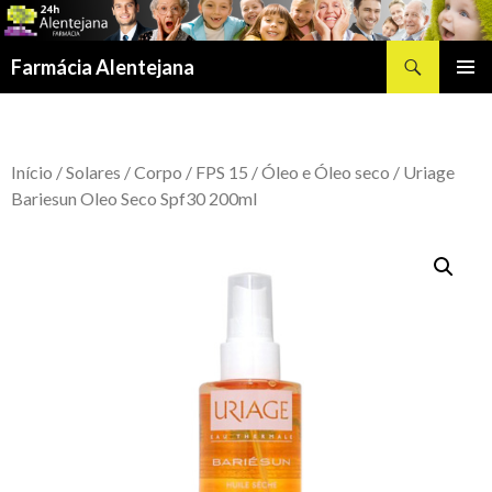
Procurar
Farmácia Alentejana
SALTAR
MENU
PARA
PRIMÁR
O
CONTEÚDO
Início
/
Solares
/
Corpo
/
FPS 15
/
Óleo e Óleo seco
/ Uriage
Bariesun Oleo Seco Spf30 200ml