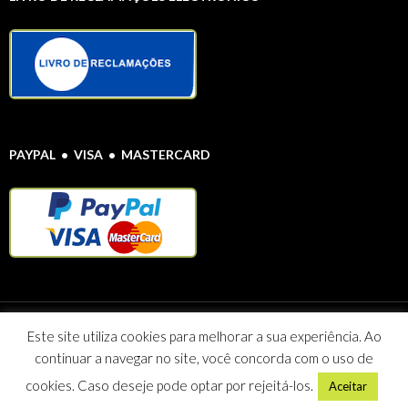
PAYPAL • VISA • MASTERCARD
Protecção de Dados Pessoais
© Farmácia Alentejana 2020 Todos os direitos
Este site utiliza cookies para melhorar a sua experiência. Ao
reservados
continuar a navegar no site, você concorda com o uso de
Maria Celeste Vieira Caeiro Sociedade Unipessoal Lda NIF: 507 095
812
cookies. Caso deseje pode optar por rejeitá-los.
Aceitar
Morada: Rua Seara Nova 3A R/C 7780-163 CASTRO VERDE