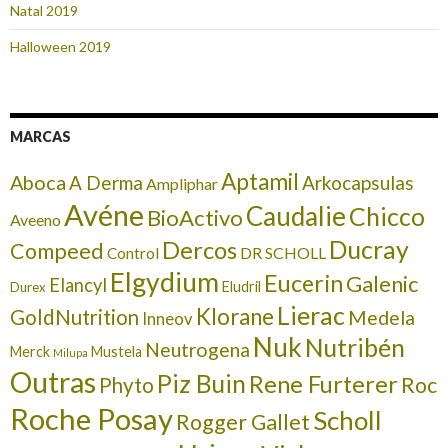
Natal 2019
Halloween 2019
MARCAS
Aptamil
Aboca
A Derma
Arkocapsulas
Ampliphar
Avéne
Caudalie
Chicco
BioActivo
Aveeno
Ducray
Dercos
Compeed
DR SCHOLL
Control
Elgydium
Eucerin
Galenic
Elancyl
Eludril
Durex
Lierac
Klorane
GoldNutrition
Medela
Inneov
Nuk
Nutribén
Neutrogena
Merck
Mustela
Milupa
Outras
Piz Buin
Rene Furterer
Roc
Phyto
Roche Posay
Scholl
Rogger Gallet