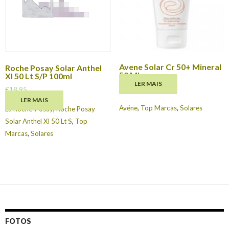
Avene Solar Cr 50+ Mineral
Roche Posay Solar Anthel
50 Ml
Xl 50 Lt S/P 100ml
LER MAIS
€
16.95
€
18.95
LER MAIS
Avéne
,
Top Marcas
,
Solares
La Roche-Posay
,
Roche Posay
Solar Anthel Xl 50 Lt S
,
Top
Marcas
,
Solares
FOTOS