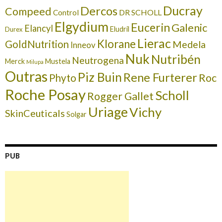
Ducray
Dercos
Compeed
DR SCHOLL
Control
Elgydium
Eucerin
Galenic
Elancyl
Eludril
Durex
Lierac
Klorane
GoldNutrition
Medela
Inneov
Nuk
Nutribén
Neutrogena
Merck
Mustela
Milupa
Outras
Piz Buin
Rene Furterer
Roc
Phyto
Roche Posay
Scholl
Rogger Gallet
Uriage
Vichy
SkinCeuticals
Solgar
PUB