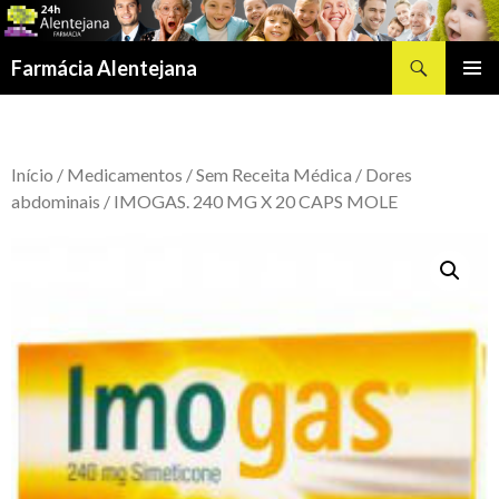
Procurar
Farmácia Alentejana
SALTAR
MENU
PARA
PRIMÁR
O
CONTEÚDO
Início
/
Medicamentos
/
Sem Receita Médica
/
Dores
abdominais
/ IMOGAS. 240 MG X 20 CAPS MOLE