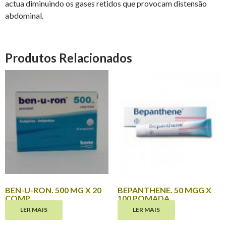
actua diminuindo os gases retidos que provocam distensão
abdominal.
Produtos Relacionados
BEN-U-RON. 500 MG X 20
BEPANTHENE. 50 MGG X
COMP
100 POMADA
LER MAIS
LER MAIS
€
1.60
€
0.00