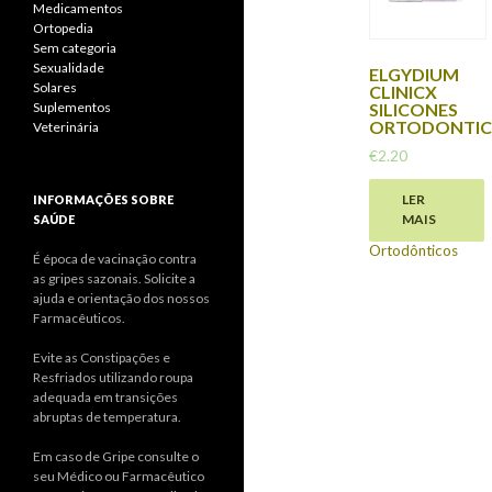
Medicamentos
Ortopedia
Sem categoria
Sexualidade
ELGYDIUM
Solares
CLINICX
Suplementos
SILICONES
ORTODONTI
Veterinária
€
2.20
Higiene Oral
,
LER
INFORMAÇÕES SOBRE
MAIS
SAÚDE
Aparelhos
Ortodônticos
É época de vacinação contra
as gripes sazonais. Solicite a
ajuda e orientação dos nossos
Farmacêuticos.
Evite as Constipações e
Resfriados utilizando roupa
adequada em transições
abruptas de temperatura.
Em caso de Gripe consulte o
seu Médico ou Farmacêutico