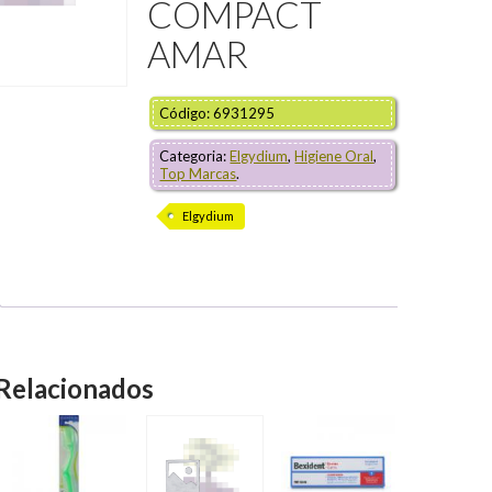
COMPACT
AMAR
Código: 6931295
Categoria:
Elgydium
,
Higiene Oral
,
Top Marcas
.
Elgydium
Relacionados