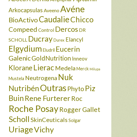
Avéne
Arkocapsulas
Aveeno
Caudalie
Chicco
BioActivo
Dercos
Compeed
DR
Control
Ducray
Elancyl
SCHOLL
Durex
Elgydium
Eucerin
Eludril
Galenic
GoldNutrition
Inneov
Lierac
Klorane
Medela
Merck
Milupa
Nuk
Neutrogena
Mustela
Outras
Nutribén
Piz
Phyto
Buin
Rene Furterer
Roc
Roche Posay
Rogger Gallet
Scholl
SkinCeuticals
Solgar
Uriage
Vichy