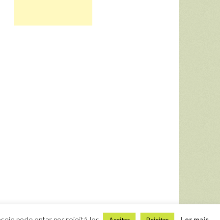
seje pode optar por rejeitá-los.
Ler mais