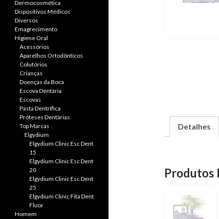
Dermocosmética
Dispositivos Médicos
Diversos
Emagrecimento
Higiene Oral
Acessórios
Aparelhos Ortodônticos
Colutórios
Crianças
Doenças da Boca
Escova Dentária
Escovas
Pasta Dentrífica
Próteses Dentárias
Detalhes
Top Marcas
Elgydium
Elgydium Clinic Esc Dent
15
Elgydium Clinic Esc Dent
Produtos 
20
Elgydium Clinic Esc Dent
25
Elgydium Clinic Fita Dent
Fluor
Homem