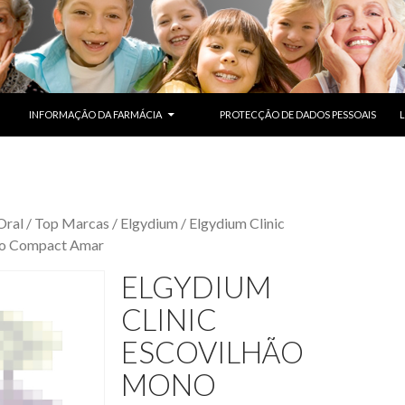
SALTAR PARA O CONTEÚDO
INFORMAÇÃO DA FARMÁCIA
PROTECÇÃO DE DADOS PESSOAIS
Oral
/
Top Marcas
/
Elgydium
/ Elgydium Clinic
no Compact Amar
ELGYDIUM
CLINIC
ESCOVILHÃO
MONO