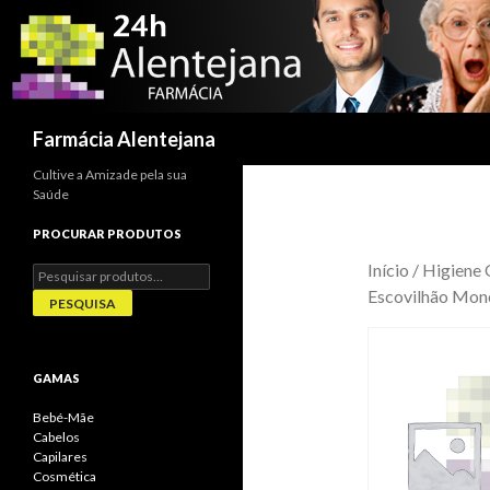
Procurar
Farmácia Alentejana
Cultive a Amizade pela sua
Saúde
PROCURAR PRODUTOS
Início
/
Higiene 
Pesquisar
por:
Escovilhão Mo
PESQUISA
GAMAS
Bebé-Mãe
Cabelos
Capilares
Cosmética