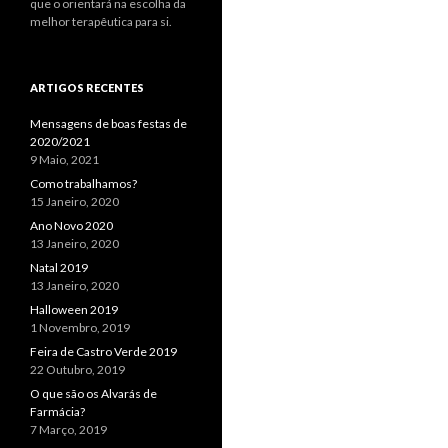
que o orientará na escolha da
melhor terapêutica para si.
ARTIGOS RECENTES
Mensagens de boas festas de
2020/2021
9 Maio, 2021
Como trabalhamos?
15 Janeiro, 2020
Ano Novo 2020
13 Janeiro, 2020
Natal 2019
13 Janeiro, 2020
Halloween 2019
1 Novembro, 2019
Feira de Castro Verde 2019
22 Outubro, 2019
O que são os Alvarás de
Farmácia?
7 Março, 2019