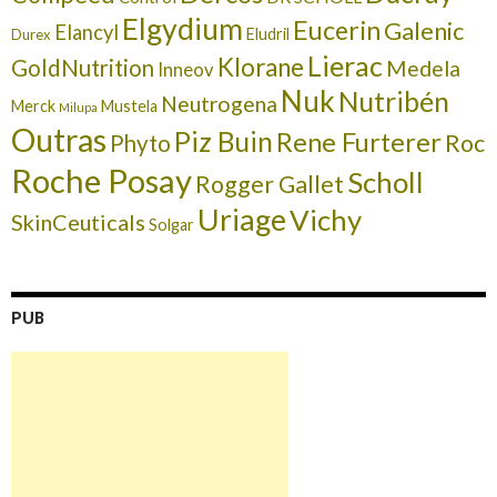
Elgydium
Eucerin
Galenic
Elancyl
Eludril
Durex
Lierac
Klorane
GoldNutrition
Medela
Inneov
Nuk
Nutribén
Neutrogena
Merck
Mustela
Milupa
Outras
Piz Buin
Rene Furterer
Roc
Phyto
Roche Posay
Scholl
Rogger Gallet
Uriage
Vichy
SkinCeuticals
Solgar
PUB