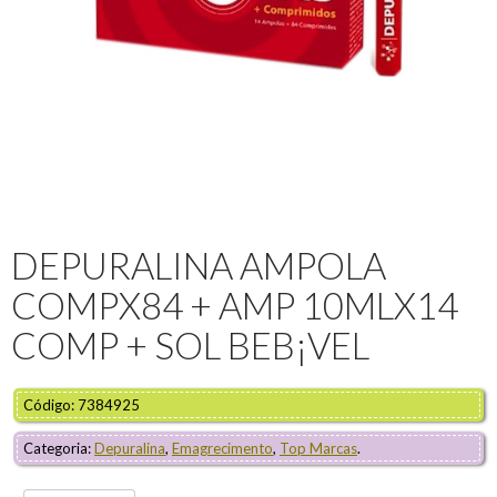
DEPURALINA AMPOLA
COMPX84 + AMP 10MLX14
COMP + SOL BEB¡VEL
Código: 7384925
Categoria:
Depuralina
,
Emagrecimento
,
Top Marcas
.