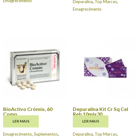
Emagrecimento
Depuralina
,
Top Marcas
,
Emagrecimento
BioActivo Crómio, 60
Depuralina Kit Cr Sq Cel
Comp
Reb 10mlx30
LER MAIS
LER MAIS
€
16.95
€
45.97
Emagrecimento
,
Suplementos
,
Depuralina
,
Top Marcas
,