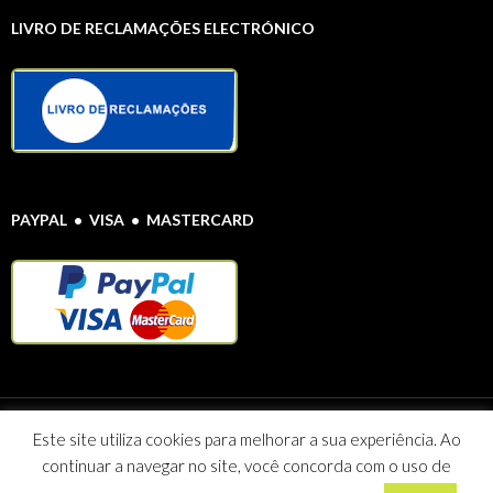
LIVRO DE RECLAMAÇÕES ELECTRÓNICO
PAYPAL • VISA • MASTERCARD
Protecção de Dados Pessoais
© Farmácia Alentejana 2020 Todos os direitos
Este site utiliza cookies para melhorar a sua experiência. Ao
reservados
continuar a navegar no site, você concorda com o uso de
Maria Celeste Vieira Caeiro Sociedade Unipessoal Lda NIF: 507 095
812