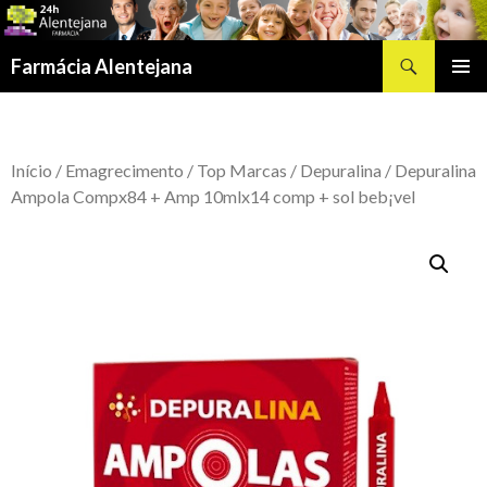
Procurar
Farmácia Alentejana
SALTAR
MENU
PARA
PRIMÁR
O
CONTEÚDO
Início
/
Emagrecimento
/
Top Marcas
/
Depuralina
/ Depuralina
Ampola Compx84 + Amp 10mlx14 comp + sol beb¡vel