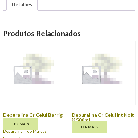
Detalhes
Produtos Relacionados
Depuralina Cr Celul Barrig
Depuralina Cr Celul Int Noit
Cox 250ml
X 500ml
LER MAIS
LER MAIS
€
47.89
Depuralina
,
Top Marcas
,