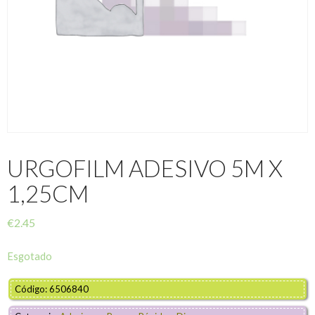
URGOFILM ADESIVO 5M X
1,25CM
€
2.45
Esgotado
Código: 6506840