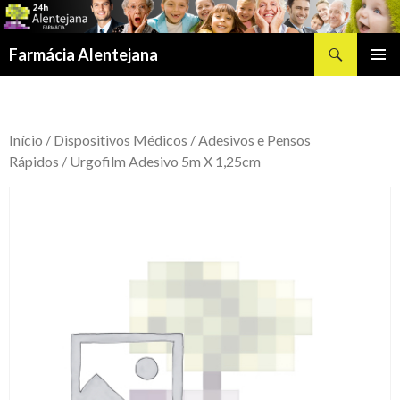
Procurar
Farmácia Alentejana
SALTAR
MENU
PARA
PRIMÁR
O
CONTEÚDO
Início
/
Dispositivos Médicos
/
Adesivos e Pensos
Rápidos
/ Urgofilm Adesivo 5m X 1,25cm