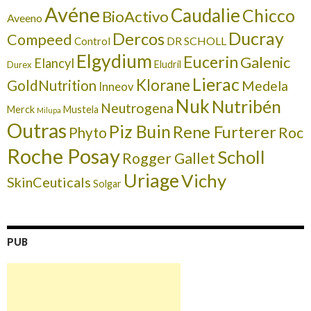
Avéne
Caudalie
Chicco
BioActivo
Aveeno
Ducray
Dercos
Compeed
DR SCHOLL
Control
Elgydium
Eucerin
Galenic
Elancyl
Eludril
Durex
Lierac
Klorane
GoldNutrition
Medela
Inneov
Nuk
Nutribén
Neutrogena
Merck
Mustela
Milupa
Outras
Piz Buin
Rene Furterer
Roc
Phyto
Roche Posay
Scholl
Rogger Gallet
Uriage
Vichy
SkinCeuticals
Solgar
PUB