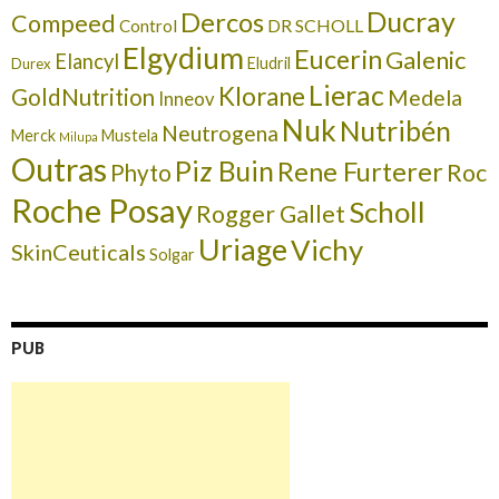
Ducray
Dercos
Compeed
DR SCHOLL
Control
Elgydium
Eucerin
Galenic
Elancyl
Eludril
Durex
Lierac
Klorane
GoldNutrition
Medela
Inneov
Nuk
Nutribén
Neutrogena
Merck
Mustela
Milupa
Outras
Piz Buin
Rene Furterer
Roc
Phyto
Roche Posay
Scholl
Rogger Gallet
Uriage
Vichy
SkinCeuticals
Solgar
PUB