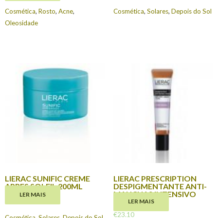
Cosmética
,
Rosto
,
Acne
,
Cosmética
,
Solares
,
Depois do Sol
Oleosidade
LIERAC SUNIFIC CREME
LIERAC PRESCRIPTION
APRES SOLEIL 200ML
DESPIGMENTANTE ANTI-
MANCHAS INTENSIVO
LER MAIS
€
21.95
10ML
LER MAIS
€
23.10
Cosmética
,
Solares
,
Depois do Sol