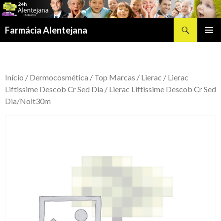
Procurar
Farmácia Alentejana
SALTAR
MENU
PARA
PRIMÁR
O
CONTEÚDO
Início
/
Dermocosmética
/
Top Marcas
/
Lierac
/
Lierac
Liftissime Descob Cr Sed Dia
/ Lierac Liftissime Descob Cr Sed
Dia/Noit30m