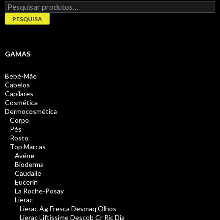
Pesquisar
por:
PESQUISA
GAMAS
Bebé-Mãe
Cabelos
Capilares
Cosmética
Dermocosmética
Corpo
Pés
Rosto
Top Marcas
Avéne
Bioderma
Caudalie
Eucerin
La Roche-Posay
Lierac
Lierac Ag Fresca Desmaq Olhos
Lierac Liftissime Descob Cr Ric Dia