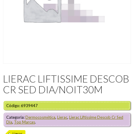
LIERAC LIFTISSIME DESCOB
CR SED DIA/NOIT30M
Código: 6939447
Categoria:
Dermocosmética
,
Lierac
,
Lierac Liftissime Descob Cr Sed
Dia
,
Top Marcas
.
Lierac