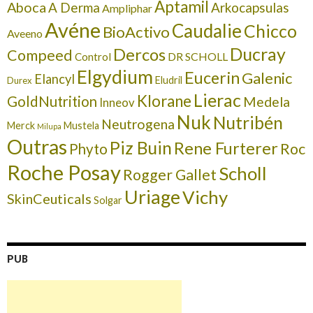
Aptamil
Aboca
A Derma
Arkocapsulas
Ampliphar
Avéne
Caudalie
Chicco
BioActivo
Aveeno
Ducray
Dercos
Compeed
DR SCHOLL
Control
Elgydium
Eucerin
Galenic
Elancyl
Eludril
Durex
Lierac
Klorane
GoldNutrition
Medela
Inneov
Nuk
Nutribén
Neutrogena
Merck
Mustela
Milupa
Outras
Piz Buin
Rene Furterer
Roc
Phyto
Roche Posay
Scholl
Rogger Gallet
Uriage
Vichy
SkinCeuticals
Solgar
PUB