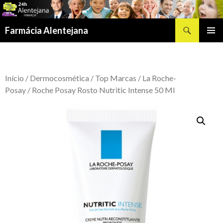
Procurar
Farmácia Alentejana
SALTAR
MENU
PARA
PRIMÁR
O
CONTEÚDO
Início
/
Dermocosmética
/
Top Marcas
/
La Roche-
Posay
/ Roche Posay Rosto Nutritic Intense 50 Ml