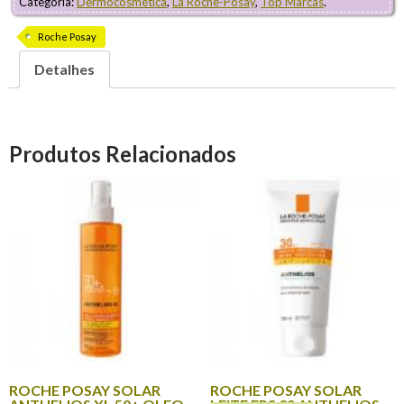
Categoria:
Dermocosmética
,
La Roche-Posay
,
Top Marcas
.
Roche Posay
Detalhes
Produtos Relacionados
ROCHE POSAY SOLAR
ROCHE POSAY SOLAR