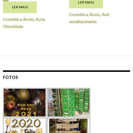
ML
LER MAIS
€
20.95
LER MAIS
€
15.30
Cosmética
,
Rosto
,
Anti-
Cosmética
,
Rosto
,
Acne
,
envelhecimento
Oleosidade
FOTOS