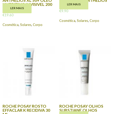
ANTHELIOS XL 50+ OLEO
LEITE FPS 30 ANTHELIOS
NUTRITIVO INVISIVEL 200
100 ML
LER MAIS
ML
LER MAIS
€
9.90
€
19.60
Cosmética
,
Solares
,
Corpo
Cosmética
,
Solares
,
Corpo
ROCHE POSAY ROSTO
ROCHE POSAY OLHOS
EFFACLAR K RECIDIVA 30
SUBSTIANE OLHOS