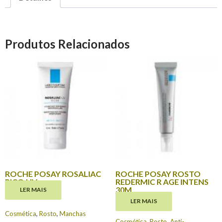
Produtos Relacionados
ROCHE POSAY ROSALIAC
ROCHE POSAY ROSTO
RICO UV
REDERMIC R AGE INTENS
30M
LER MAIS
€
17.70
LER MAIS
€
26.25
Cosmética
,
Rosto
,
Manchas
Cosmética
,
Rosto
,
Anti-