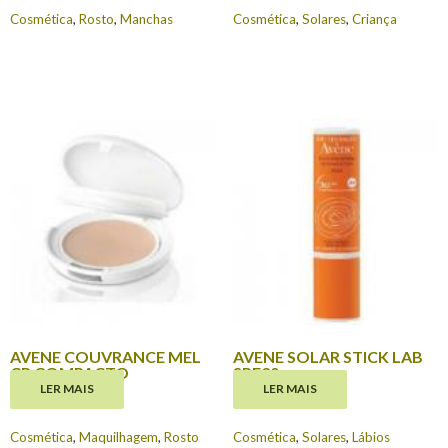
Cosmética
,
Rosto
,
Manchas
Cosmética
,
Solares
,
Criança
AVENE COUVRANCE MEL
AVENE SOLAR STICK LAB
CR COMPACTO
SPF30
LER MAIS
LER MAIS
€
19.13
€
8.80
Cosmética
,
Maquilhagem
,
Rosto
Cosmética
,
Solares
,
Lábios