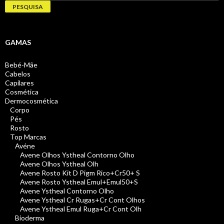
por:
PESQUISA
GAMAS
Bebé-Mãe
Cabelos
Capilares
Cosmética
Dermocosmética
Corpo
Pés
Rosto
Top Marcas
Avéne
Avene Olhos Ystheal Contorno Olho
Avene Olhos Ystheal Olh
Avene Rosto Kit D Pigm Rico+Cr50+ S
Avene Rosto Ystheal Emul+Emul50+S
Avene Ystheal Contorno Olho
Avene Ystheal Cr Rugas+Cr Cont Olhos
Avene Ystheal Emul Ruga+Cr Cont Olh
Bioderma