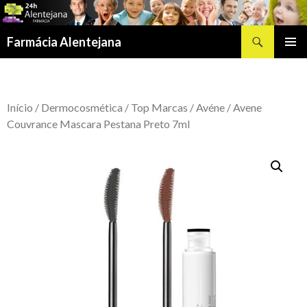
Procurar
Farmácia Alentejana
SALTAR
MENU
PARA
PRIMÁR
O
CONTEÚDO
Início
/
Dermocosmética
/
Top Marcas
/
Avéne
/ Avene
Couvrance Mascara Pestana Preto 7ml