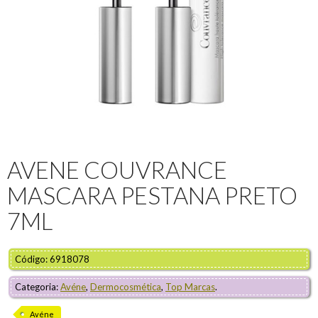
AVENE COUVRANCE
MASCARA PESTANA PRETO
7ML
Código: 6918078
Categoria:
Avéne
,
Dermocosmética
,
Top Marcas
.
Avéne