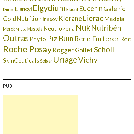
Elgydium
Eucerin
Galenic
Elancyl
Eludril
Durex
Lierac
Klorane
GoldNutrition
Medela
Inneov
Nuk
Nutribén
Neutrogena
Merck
Mustela
Milupa
Outras
Piz Buin
Rene Furterer
Roc
Phyto
Roche Posay
Scholl
Rogger Gallet
Uriage
Vichy
SkinCeuticals
Solgar
PUB