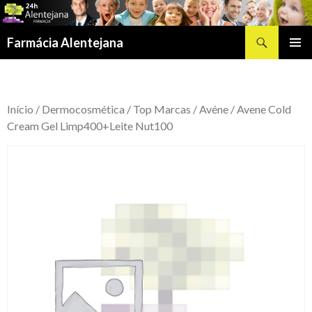
Procurar
Farmácia Alentejana
SALTAR
MENU
PARA
PRIMÁR
O
CONTEÚDO
Início
/
Dermocosmética
/
Top Marcas
/
Avéne
/ Avene Cold
Cream Gel Limp400+Leite Nut100