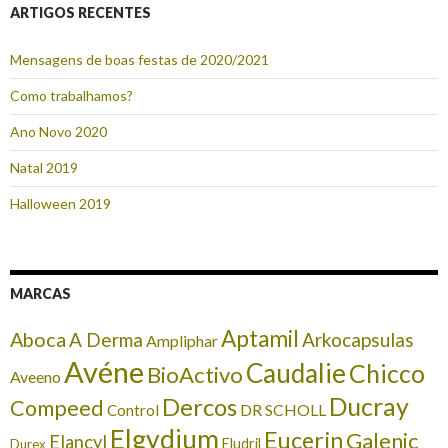
ARTIGOS RECENTES
Mensagens de boas festas de 2020/2021
Como trabalhamos?
Ano Novo 2020
Natal 2019
Halloween 2019
MARCAS
Aptamil
Aboca
A Derma
Arkocapsulas
Ampliphar
Avéne
Caudalie
Chicco
BioActivo
Aveeno
Ducray
Dercos
Compeed
DR SCHOLL
Control
Elgydium
Eucerin
Galenic
Elancyl
Eludril
Durex