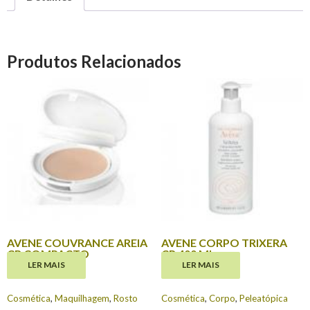
Produtos Relacionados
AVENE COUVRANCE AREIA
AVENE CORPO TRIXERA
CR COMPACTO
CR 400 ML
LER MAIS
LER MAIS
€
20.60
€
25.50
Cosmética
,
Maquilhagem
,
Rosto
Cosmética
,
Corpo
,
Peleatópica