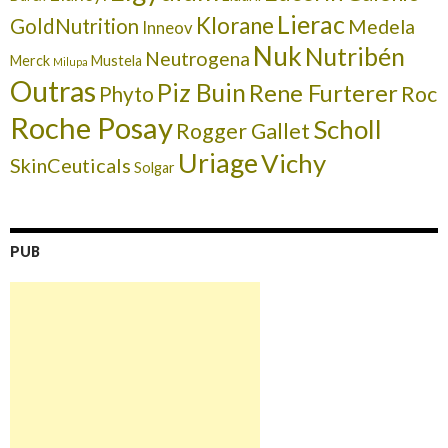
Lierac
Klorane
GoldNutrition
Medela
Inneov
Nuk
Nutribén
Neutrogena
Merck
Mustela
Milupa
Outras
Piz Buin
Rene Furterer
Roc
Phyto
Roche Posay
Scholl
Rogger Gallet
Uriage
Vichy
SkinCeuticals
Solgar
PUB