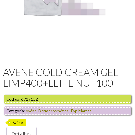
AVENE COLD CREAM GEL
LIMP400+LEITE NUT100
Código: 6927152
Categoria:
Avéne
,
Dermocosmética
,
Top Marcas
.
Avéne
Detalhes