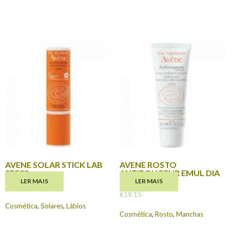
AVENE SOLAR STICK LAB
AVENE ROSTO
SPF30
ANTIROUGEUR EMUL DIA
40ML
LER MAIS
LER MAIS
€
8.80
€
19.15
Cosmética
,
Solares
,
Lábios
Cosmética
,
Rosto
,
Manchas