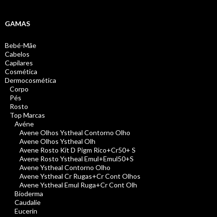
GAMAS
Bebé-Mãe
Cabelos
Capilares
Cosmética
Dermocosmética
Corpo
Pés
Rosto
Top Marcas
Avéne
Avene Olhos Ystheal Contorno Olho
Avene Olhos Ystheal Olh
Avene Rosto Kit D Pigm Rico+Cr50+ S
Avene Rosto Ystheal Emul+Emul50+S
Avene Ystheal Contorno Olho
Avene Ystheal Cr Rugas+Cr Cont Olhos
Avene Ystheal Emul Ruga+Cr Cont Olh
Bioderma
Caudalie
Eucerin