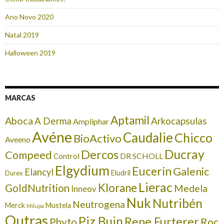
Ano Novo 2020
Natal 2019
Halloween 2019
MARCAS
Aptamil
Aboca
A Derma
Arkocapsulas
Ampliphar
Avéne
Caudalie
Chicco
BioActivo
Aveeno
Ducray
Dercos
Compeed
DR SCHOLL
Control
Elgydium
Eucerin
Galenic
Elancyl
Eludril
Durex
Lierac
Klorane
GoldNutrition
Medela
Inneov
Nuk
Nutribén
Neutrogena
Merck
Mustela
Milupa
Outras
Piz Buin
Rene Furterer
Roc
Phyto