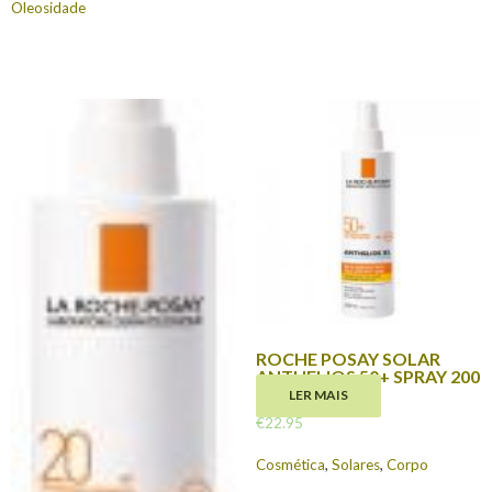
Oleosidade
ROCHE POSAY SOLAR
ANTHELIOS 50+ SPRAY 200
ML
LER MAIS
€
22.95
Cosmética
,
Solares
,
Corpo