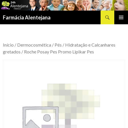
Procurar
Farmácia Alentejana
SALTAR
MENU
PARA
PRIMÁR
O
CONTEÚDO
Início
/
Dermocosmética
/
Pés
/
Hidratação e Calcanhares
gretados
/ Roche Posay Pes Promo Lipikar Pes