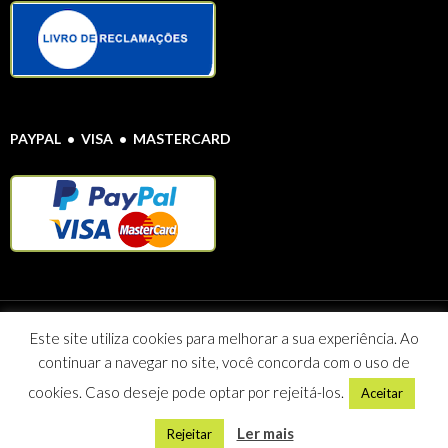
PAYPAL • VISA • MASTERCARD
Protecção de Dados Pessoais
© Farmácia Alentejana 2020 Todos os direitos
Este site utiliza cookies para melhorar a sua experiência. Ao
reservados
continuar a navegar no site, você concorda com o uso de
Maria Celeste Vieira Caeiro Sociedade Unipessoal Lda NIF: 507 095
812
cookies. Caso deseje pode optar por rejeitá-los.
Aceitar
Morada: Rua Seara Nova 3A R/C 7780-163 CASTRO VERDE
Contactos: Tel. 286 328 010
clientes@farmaciaalentejana.com
Ler mais
Rejeitar