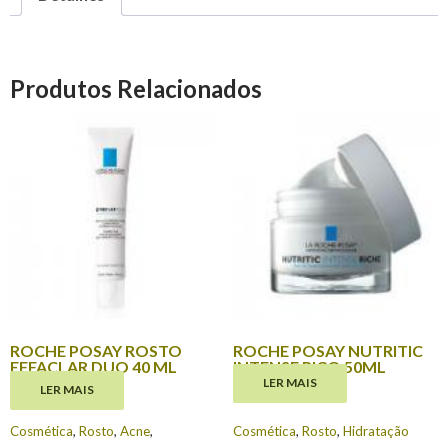
Produtos Relacionados
ROCHE POSAY ROSTO
ROCHE POSAY NUTRITIC
EFFACLAR DUO 40 ML
INTENSE RICO 50ML
LER MAIS
LER MAIS
€
14.60
€
23.90
Cosmética
,
Rosto
,
Acne
,
Cosmética
,
Rosto
,
Hidratação