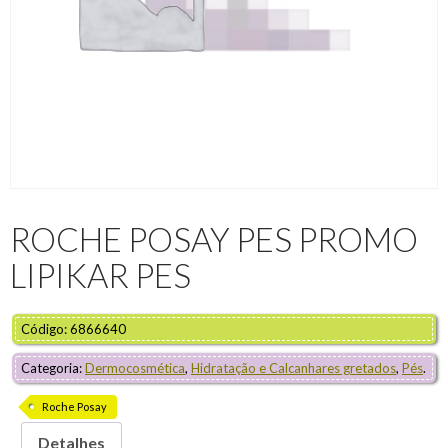
ROCHE POSAY PES PROMO
LIPIKAR PES
Código: 6866640
Categoria:
Dermocosmética
,
Hidratação e Calcanhares gretados
,
Pés
.
Roche Posay
Detalhes