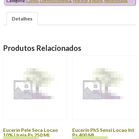
Categoria:
Corpo
,
Dermocosmética
,
Hidratar e Nutrir
,
Necessidade
.
Detalhes
Produtos Relacionados
Eucerin Pele Seca Locao
Eucerin Ph5 Sensi Locao Int
10% Ureia Ps 250 Ml
Ps 400 Ml