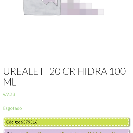
UREALETI 20 CR HIDRA 100
ML
€
9.23
Esgotado
Código: 6579516