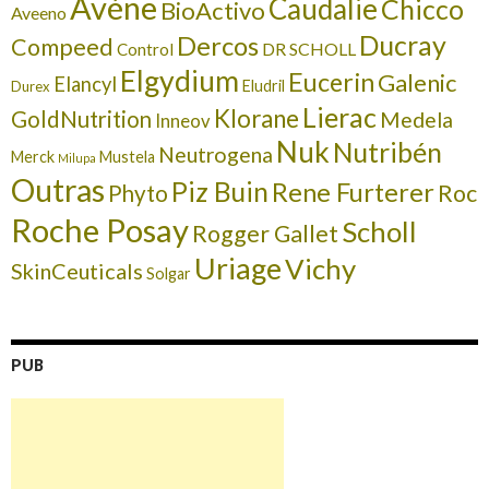
Avéne
Caudalie
Chicco
BioActivo
Aveeno
Ducray
Dercos
Compeed
DR SCHOLL
Control
Elgydium
Eucerin
Galenic
Elancyl
Eludril
Durex
Lierac
Klorane
GoldNutrition
Medela
Inneov
Nuk
Nutribén
Neutrogena
Merck
Mustela
Milupa
Outras
Piz Buin
Rene Furterer
Roc
Phyto
Roche Posay
Scholl
Rogger Gallet
Uriage
Vichy
SkinCeuticals
Solgar
PUB