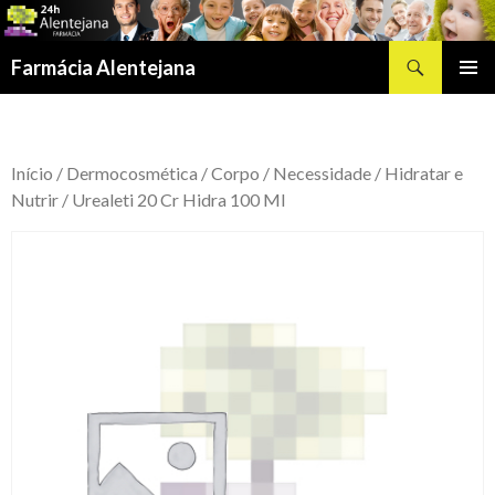
Procurar
Farmácia Alentejana
SALTAR
MENU
PARA
PRIMÁR
O
CONTEÚDO
Início
/
Dermocosmética
/
Corpo
/
Necessidade
/
Hidratar e
Nutrir
/ Urealeti 20 Cr Hidra 100 Ml