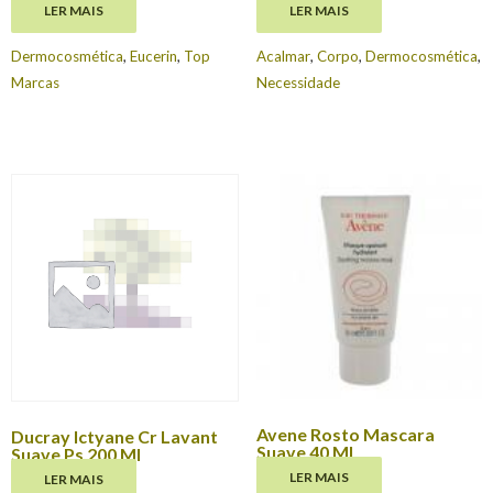
LER MAIS
LER MAIS
€
18.87
€
20.95
Dermocosmética
,
Eucerin
,
Top
Acalmar
,
Corpo
,
Dermocosmética
,
Marcas
Necessidade
Avene Rosto Mascara
Ducray Ictyane Cr Lavant
Suave 40 Ml
Suave Ps 200 Ml
LER MAIS
LER MAIS
€
16.44
€
9.65