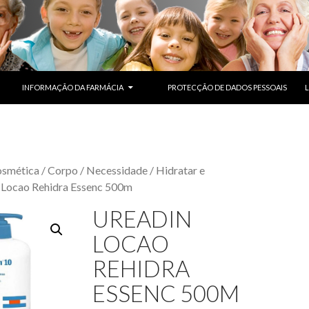
SALTAR PARA O CONTEÚDO
INFORMAÇÃO DA FARMÁCIA
PROTECÇÃO DE DADOS PESSOAIS
smética
/
Corpo
/
Necessidade
/
Hidratar e
 Locao Rehidra Essenc 500m
UREADIN
LOCAO
REHIDRA
ESSENC 500M