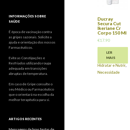
INFORMAÇÕES SOBRE
Ducray
SAÚDE
Secura Cut
Ikeriane Cr
É época de vacinação contra
Corpo 150 Ml
as gripes sazonais. Solicite a
€
17.90
ajuda e orientação dos nossos
Farmacêuticos.
Corpo
,
LER
MAIS
Evite as Constipações e
Dermocosmética
,
Resfriados utilizando roupa
Hidratar e Nutrir
,
adequada em transições
Necessidade
abruptas de temperatura.
Em caso de Gripe consulte o
seu Médico ou Farmacêutico
que o orientará na escolha da
melhor terapêutica para si.
ARTIGOS RECENTES
Mensagens de boas festas de