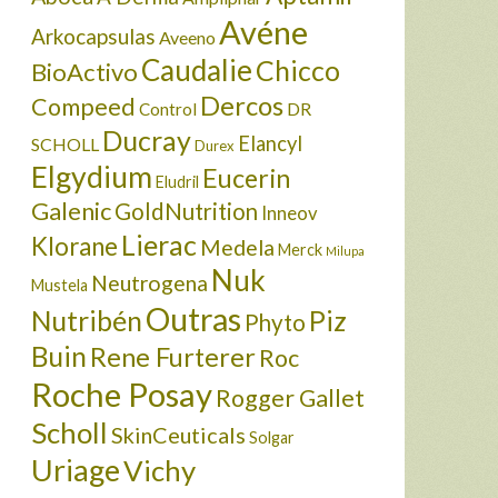
Avéne
Arkocapsulas
Aveeno
Caudalie
Chicco
BioActivo
Dercos
Compeed
DR
Control
Ducray
Elancyl
SCHOLL
Durex
Elgydium
Eucerin
Eludril
Galenic
GoldNutrition
Inneov
Lierac
Klorane
Medela
Merck
Milupa
Nuk
Neutrogena
Mustela
Outras
Nutribén
Piz
Phyto
Buin
Rene Furterer
Roc
Roche Posay
Rogger Gallet
Scholl
SkinCeuticals
Solgar
Uriage
Vichy