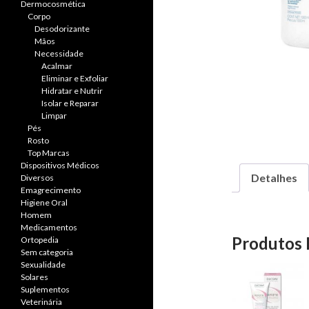
Dermocosmética
Corpo
Desodorizante
Mãos
Necessidade
Acalmar
Eliminar e Exfoliar
Hidratar e Nutrir
Isolar e Reparar
Limpar
Pés
Rosto
Top Marcas
Dispositivos Médicos
Detalhes
Diversos
Emagrecimento
Higiene Oral
Homem
Medicamentos
Produtos 
Ortopedia
Sem categoria
Sexualidade
Solares
Suplementos
Veterinária