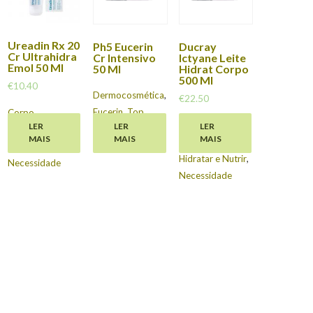
Ureadin Rx 20
Ph5 Eucerin
Ducray
Cr Ultrahidra
Cr Intensivo
Ictyane Leite
Emol 50 Ml
50 Ml
Hidrat Corpo
500 Ml
€
10.40
Dermocosmética
,
€
22.50
Eucerin
,
Top
Corpo
,
Corpo
,
LER
LER
LER
Marcas
Dermocosmética
,
MAIS
MAIS
MAIS
Dermocosmética
,
Hidratar e Nutrir
,
Hidratar e Nutrir
,
Necessidade
Necessidade