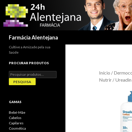
Procurar
Farmácia Alentejana
Cultive a Amizade pela sua
Saúde
PROCURAR PRODUTOS
Início
/
Dermoco
Pesquisar
por:
Nutrir
/ Ureadin
PESQUISA
GAMAS
Bebé-Mãe
Cabelos
Capilares
Cosmética