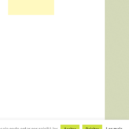
seje pode optar por rejeitá-los.
Ler mais