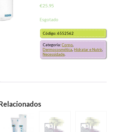
€
25.95
Esgotado
Código: 6552562
Categoria:
Corpo
,
Dermocosmética
,
Hidratar e Nutrir
,
Necessidade
.
Relacionados