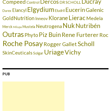
Ducray
Dercos
Compeed
DR SCHOLL
Control
Elgydium
Eucerin
Galenic
Elancyl
Eludril
Durex
Lierac
Klorane
GoldNutrition
Medela
Inneov
Nuk
Nutribén
Neutrogena
Merck
Mustela
Milupa
Outras
Piz Buin
Rene Furterer
Roc
Phyto
Roche Posay
Scholl
Rogger Gallet
Uriage
Vichy
SkinCeuticals
Solgar
PUB