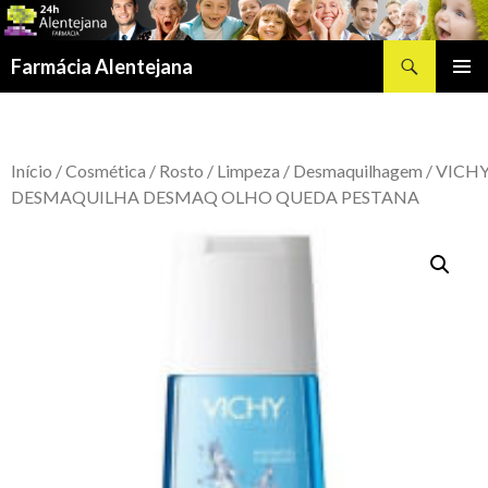
Procurar
Farmácia Alentejana
SALTAR
MENU
PARA
PRIMÁR
O
CONTEÚDO
Início
/
Cosmética
/
Rosto
/
Limpeza
/
Desmaquilhagem
/ VICH
DESMAQUILHA DESMAQ OLHO QUEDA PESTANA