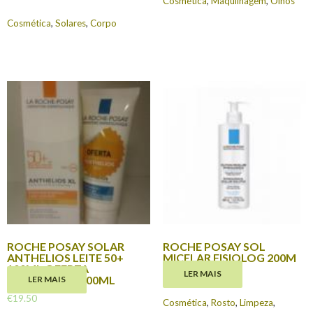
Cosmética
,
Maquilhagem
,
Olhos
Cosmética
,
Solares
,
Corpo
ROCHE POSAY SOLAR
ROCHE POSAY SOL
ANTHELIOS LEITE 50+
MICELAR FISIOLOG 200M
100ML OFERTA
LER MAIS
€
13.70
POSTHELIOS 100ML
LER MAIS
€
19.50
Cosmética
,
Rosto
,
Limpeza
,