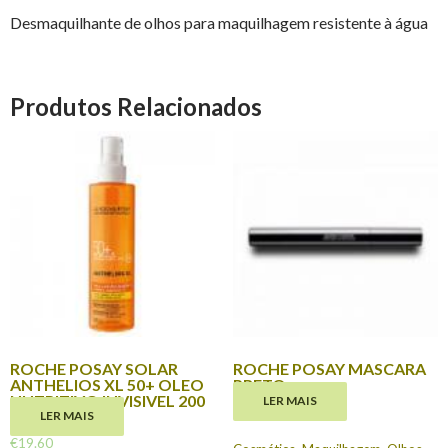
Desmaquilhante de olhos para maquilhagem resistente à água
Produtos Relacionados
ROCHE POSAY SOLAR
ROCHE POSAY MASCARA
ANTHELIOS XL 50+ OLEO
PRETO
NUTRITIVO INVISIVEL 200
LER MAIS
€
17.60
ML
LER MAIS
€
19.60