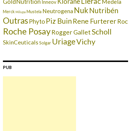
Lierac
Klorane
GoldNutrition
Medela
Inneov
Nuk
Nutribén
Neutrogena
Merck
Mustela
Milupa
Outras
Piz Buin
Rene Furterer
Roc
Phyto
Roche Posay
Scholl
Rogger Gallet
Uriage
Vichy
SkinCeuticals
Solgar
PUB