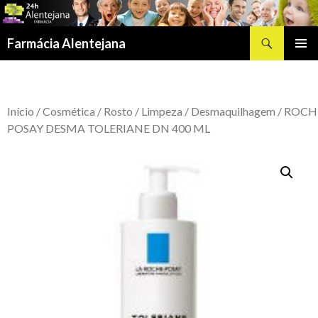
Procurar
Farmácia Alentejana
SALTAR
MENU
PARA
PRIMÁR
O
CONTEÚDO
Início
/
Cosmética
/
Rosto
/
Limpeza
/
Desmaquilhagem
/ ROCH
POSAY DESMA TOLERIANE DN 400 ML