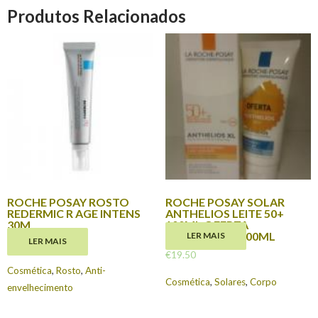
Produtos Relacionados
ROCHE POSAY ROSTO
ROCHE POSAY SOLAR
REDERMIC R AGE INTENS
ANTHELIOS LEITE 50+
30M
100ML OFERTA
POSTHELIOS 100ML
LER MAIS
LER MAIS
€
26.25
€
19.50
Cosmética
,
Rosto
,
Anti-
Cosmética
,
Solares
,
Corpo
envelhecimento