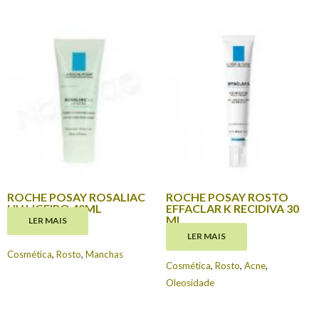
ROCHE POSAY ROSALIAC
ROCHE POSAY ROSTO
UV LIGEIRO 40ML
EFFACLAR K RECIDIVA 30
ML
LER MAIS
€
17.35
LER MAIS
€
15.30
Cosmética
,
Rosto
,
Manchas
Cosmética
,
Rosto
,
Acne
,
Oleosidade