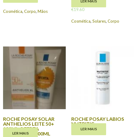
ML
LER MAIS
€
19.60
Cosmética
,
Corpo
,
Mãos
Cosmética
,
Solares
,
Corpo
ROCHE POSAY SOLAR
ROCHE POSAY LABIOS
ANTHELIOS LEITE 50+
NUTRITIC
100ML OFERTA
LER MAIS
€
7.75
POSTHELIOS 100ML
LER MAIS