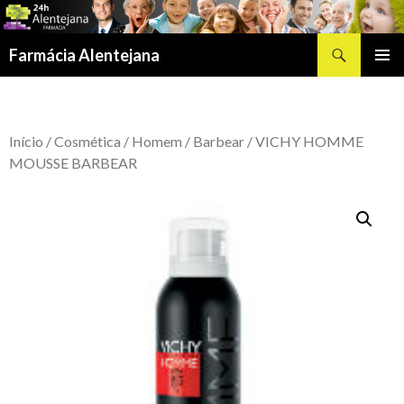
Procurar
Farmácia Alentejana
SALTAR
MENU
PARA
PRIMÁR
O
CONTEÚDO
Início
/
Cosmética
/
Homem
/
Barbear
/ VICHY HOMME
MOUSSE BARBEAR