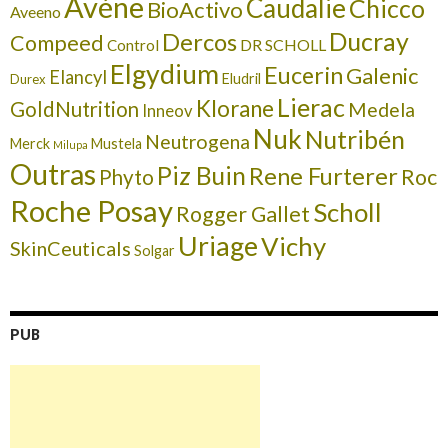
Avéne
Caudalie
Chicco
BioActivo
Aveeno
Ducray
Dercos
Compeed
DR SCHOLL
Control
Elgydium
Eucerin
Galenic
Elancyl
Eludril
Durex
Lierac
Klorane
GoldNutrition
Medela
Inneov
Nuk
Nutribén
Neutrogena
Merck
Mustela
Milupa
Outras
Piz Buin
Rene Furterer
Roc
Phyto
Roche Posay
Scholl
Rogger Gallet
Uriage
Vichy
SkinCeuticals
Solgar
PUB