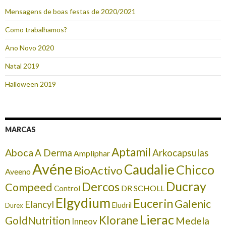
Mensagens de boas festas de 2020/2021
Como trabalhamos?
Ano Novo 2020
Natal 2019
Halloween 2019
MARCAS
Aptamil
Aboca
A Derma
Arkocapsulas
Ampliphar
Avéne
Caudalie
Chicco
BioActivo
Aveeno
Ducray
Dercos
Compeed
DR SCHOLL
Control
Elgydium
Eucerin
Galenic
Elancyl
Eludril
Durex
Lierac
Klorane
GoldNutrition
Medela
Inneov