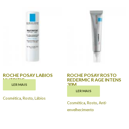
ROCHE POSAY LABIOS
ROCHE POSAY ROSTO
NUTRITIC
REDERMIC R AGE INTENS
30M
LER MAIS
€
7.75
LER MAIS
€
26.25
Cosmética
,
Rosto
,
Lábios
Cosmética
,
Rosto
,
Anti-
envelhecimento