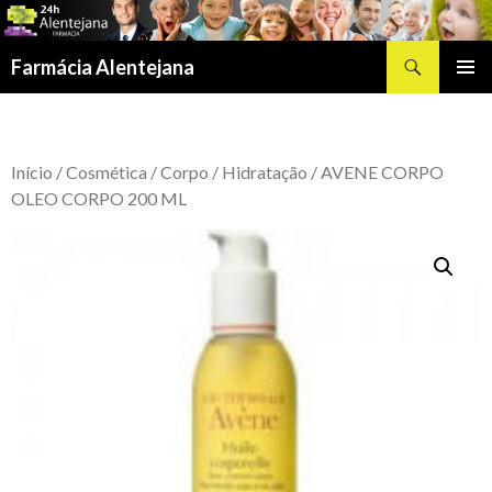
Procurar
Farmácia Alentejana
SALTAR
MENU
PARA
PRIMÁR
O
CONTEÚDO
Início
/
Cosmética
/
Corpo
/
Hidratação
/ AVENE CORPO
OLEO CORPO 200 ML