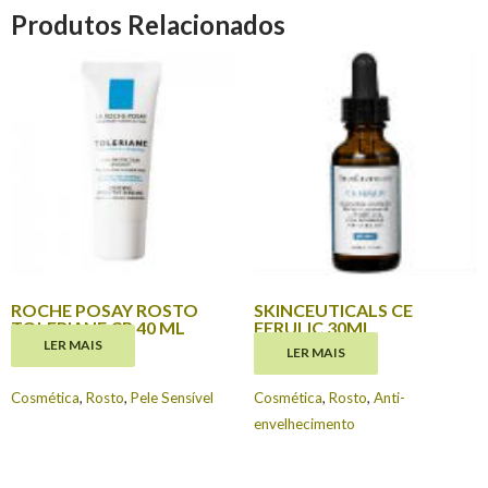
Produtos Relacionados
ROCHE POSAY ROSTO
SKINCEUTICALS CE
TOLERIANE CR 40 ML
FERULIC 30ML
LER MAIS
LER MAIS
€
18.65
€
129.00
Cosmética
,
Rosto
,
Pele Sensível
Cosmética
,
Rosto
,
Anti-
envelhecimento