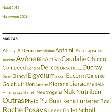
Natal 2019
Halloween 2019
MARCAS
Aptamil
Aboca
A Derma
Arkocapsulas
Ampliphar
Avéne
Caudalie
Chicco
BioActivo
Aveeno
Ducray
Dercos
Compeed
DR SCHOLL
Control
Elgydium
Eucerin
Galenic
Elancyl
Eludril
Durex
Lierac
Klorane
GoldNutrition
Medela
Inneov
Nuk
Nutribén
Neutrogena
Merck
Mustela
Milupa
Outras
Piz Buin
Rene Furterer
Roc
Phyto
Roche Posay
Scholl
Rogger Gallet