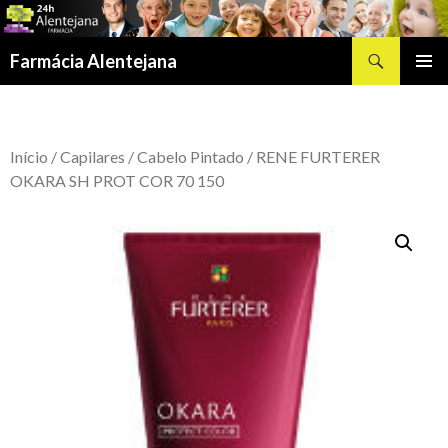
Procurar
Farmácia Alentejana
SALTAR
MENU
PARA
PRIMÁR
O
CONTEÚDO
Início
/
Capilares
/
Cabelo Pintado
/ RENE FURTERER
OKARA SH PROT COR 70 150