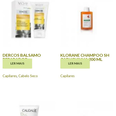
DERCOS BALSAMO
KLORANE CHAMPOO SH
REPARADOR
CAPUCHINHA 200 ML
LER MAIS
LER MAIS
€
11.95
€
12.20
Capilares
,
Cabelo Seco
Capilares