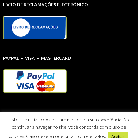
LIVRO DE RECLAMAÇÕES ELECTRÓNICO
PAYPAL • VISA • MASTERCARD
Protecção de Dados Pessoais
© Farmácia Alentejana 2020 Todos os direitos
Este site utiliza cookies para melhorar a sua experiência. Ao
reservados
continuar a navegar no site, você concorda com o uso de
Maria Celeste Vieira Caeiro Sociedade Unipessoal Lda NIF: 507 095
812
cookies. Caso deseje pode optar por rejeitá-los.
Aceitar