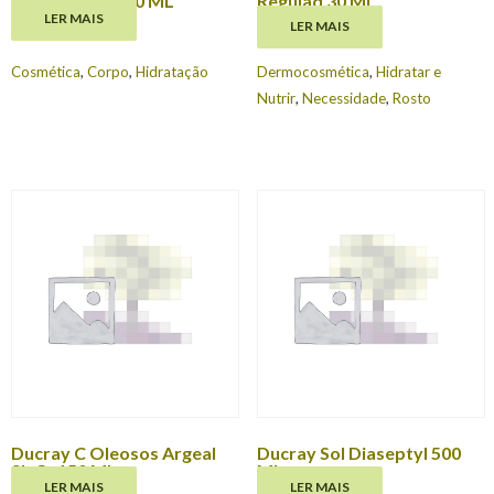
ICTYANE CR 200 ML
Regulad 30 Ml
LER MAIS
LER MAIS
€
17.24
€
11.39
Cosmética
,
Corpo
,
Hidratação
Dermocosmética
,
Hidratar e
Nutrir
,
Necessidade
,
Rosto
Ducray C Oleosos Argeal
Ducray Sol Diaseptyl 500
Sh Cr 150 Ml
Ml
LER MAIS
LER MAIS