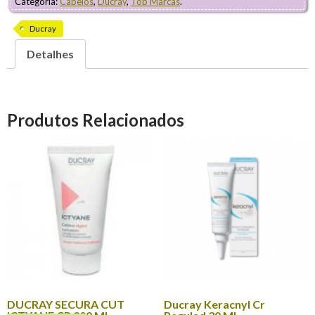
Categoria:
Cabelos
,
Ducray
,
Top Marcas
.
Ducray
Detalhes
Produtos Relacionados
DUCRAY SECURA CUT
Ducray Keracnyl Cr