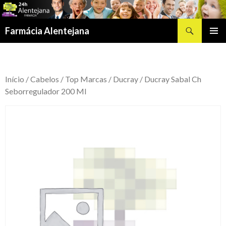
Procurar
Farmácia Alentejana
SALTAR
MENU
PARA
PRIMÁR
O
CONTEÚDO
Início
/
Cabelos
/
Top Marcas
/
Ducray
/ Ducray Sabal Ch
Seborregulador 200 Ml