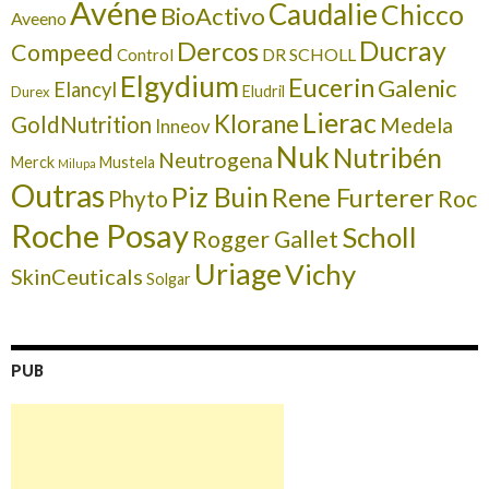
Avéne
Caudalie
Chicco
BioActivo
Aveeno
Ducray
Dercos
Compeed
DR SCHOLL
Control
Elgydium
Eucerin
Galenic
Elancyl
Eludril
Durex
Lierac
Klorane
GoldNutrition
Medela
Inneov
Nuk
Nutribén
Neutrogena
Merck
Mustela
Milupa
Outras
Piz Buin
Rene Furterer
Roc
Phyto
Roche Posay
Scholl
Rogger Gallet
Uriage
Vichy
SkinCeuticals
Solgar
PUB