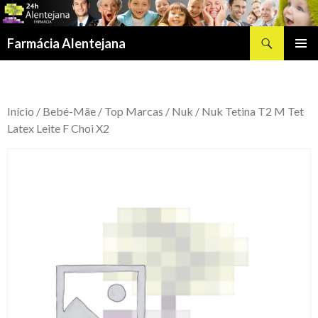
Procurar
Farmácia Alentejana
SALTAR
MENU
PARA
PRIMÁR
O
CONTEÚDO
Início
/
Bebé-Mãe
/
Top Marcas
/
Nuk
/ Nuk Tetina T2 M Tet
Latex Leite F Choi X2