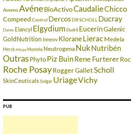
Avéne
Caudalie
Chicco
BioActivo
Aveeno
Ducray
Dercos
Compeed
DR SCHOLL
Control
Elgydium
Eucerin
Galenic
Elancyl
Eludril
Durex
Lierac
Klorane
GoldNutrition
Medela
Inneov
Nuk
Nutribén
Neutrogena
Merck
Mustela
Milupa
Outras
Piz Buin
Rene Furterer
Roc
Phyto
Roche Posay
Scholl
Rogger Gallet
Uriage
Vichy
SkinCeuticals
Solgar
PUB