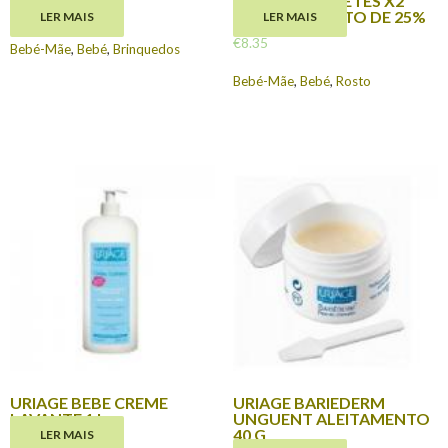
1º EAU TOALHETES X2
€
17.45
COM DESCONTO DE 25%
LER MAIS
LER MAIS
€
8.35
Bebé-Mãe
,
Bebé
,
Brinquedos
Bebé-Mãe
,
Bebé
,
Rosto
URIAGE BEBE CREME
URIAGE BARIEDERM
LAVANTE 1 L
UNGUENT ALEITAMENTO
40 G
LER MAIS
€
23.50