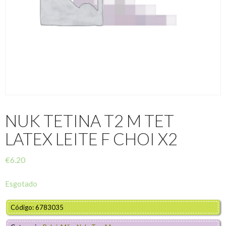
NUK TETINA T2 M TET
LATEX LEITE F CHOI X2
€
6.20
Esgotado
Código: 6783035