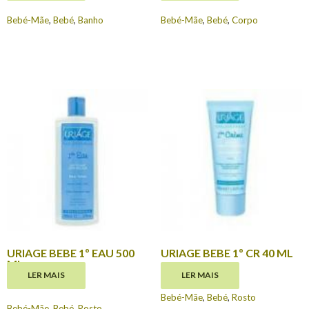
Bebé-Mãe
,
Bebé
,
Banho
Bebé-Mãe
,
Bebé
,
Corpo
URIAGE BEBE 1º EAU 500
URIAGE BEBE 1º CR 40 ML
ML
€
9.00
LER MAIS
LER MAIS
€
16.10
Bebé-Mãe
,
Bebé
,
Rosto
Bebé-Mãe
,
Bebé
,
Rosto