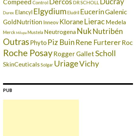
Ducray
Dercos
Compeed
DR SCHOLL
Control
Elgydium
Eucerin
Galenic
Elancyl
Eludril
Durex
Lierac
Klorane
GoldNutrition
Medela
Inneov
Nuk
Nutribén
Neutrogena
Merck
Mustela
Milupa
Outras
Piz Buin
Rene Furterer
Roc
Phyto
Roche Posay
Scholl
Rogger Gallet
Uriage
Vichy
SkinCeuticals
Solgar
PUB