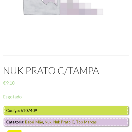
NUK PRATO C/TAMPA
€
9.18
Esgotado
Código: 6107409
Categoria:
Bebé-Mãe
,
Nuk
,
Nuk Prato C
,
Top Marcas
.