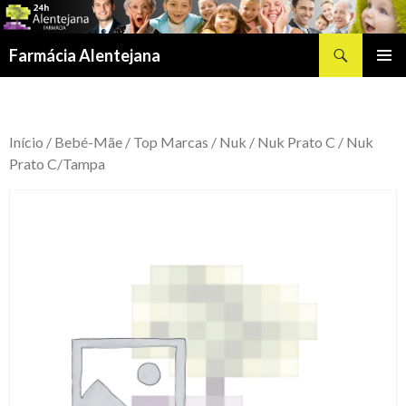
Procurar
Farmácia Alentejana
SALTAR
MENU
PARA
PRIMÁR
O
CONTEÚDO
Início
/
Bebé-Mãe
/
Top Marcas
/
Nuk
/
Nuk Prato C
/ Nuk
Prato C/Tampa