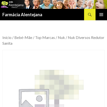
Procurar
Farmácia Alentejana
SALTAR
MENU
PARA
PRIMÁR
O
CONTEÚDO
Início
/
Bebé-Mãe
/
Top Marcas
/
Nuk
/ Nuk Diversos Redutor
Sanita