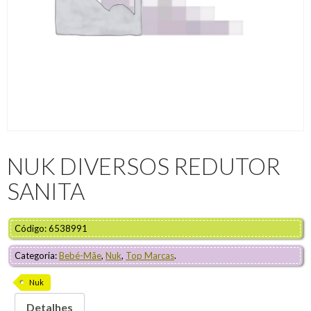
NUK DIVERSOS REDUTOR
SANITA
Código: 6538991
Categoria:
Bebé-Mãe
,
Nuk
,
Top Marcas
.
Nuk
Detalhes