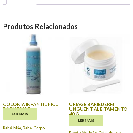
Produtos Relacionados
COLONIA INFANTIL PICU
URIAGE BARIEDERM
BABY 500ML
UNGUENT ALEITAMENTO
40 G
LER MAIS
€
11.15
LER MAIS
€
18.35
Bebé-Mãe
,
Bebé
,
Corpo
Bebé-Mãe
,
Mãe
,
Cuidados do