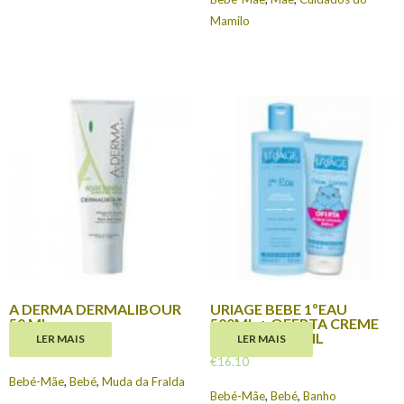
Mamilo
A DERMA DERMALIBOUR
URIAGE BEBE 1ºEAU
50 ML
500ML + OFERTA CREME
LAVANTE 200ML
LER MAIS
LER MAIS
€
10.20
€
16.10
Bebé-Mãe
,
Bebé
,
Muda da Fralda
Bebé-Mãe
,
Bebé
,
Banho