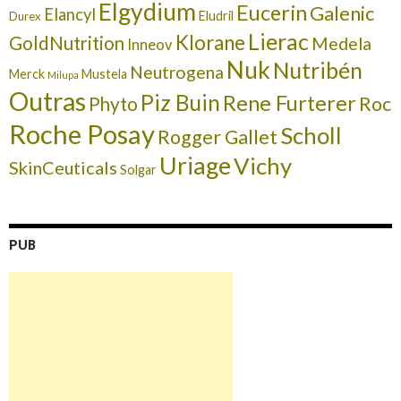
Elgydium
Eucerin
Galenic
Elancyl
Eludril
Durex
Lierac
Klorane
GoldNutrition
Medela
Inneov
Nuk
Nutribén
Neutrogena
Merck
Mustela
Milupa
Outras
Piz Buin
Rene Furterer
Roc
Phyto
Roche Posay
Scholl
Rogger Gallet
Uriage
Vichy
SkinCeuticals
Solgar
PUB