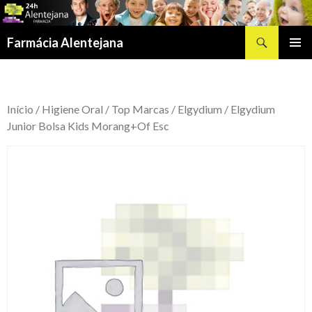
Procurar
Farmácia Alentejana
SALTAR
MENU
PARA
PRIMÁR
O
CONTEÚDO
Início
/
Higiene Oral
/
Top Marcas
/
Elgydium
/ Elgydium
Junior Bolsa Kids Morang+Of Esc