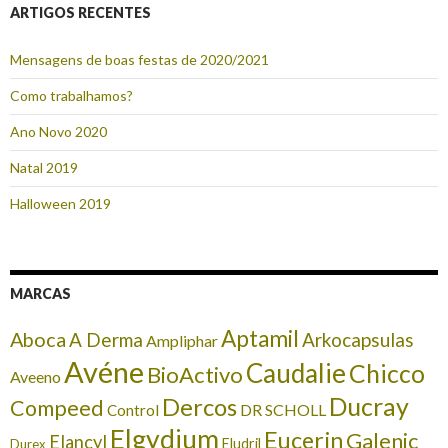
ARTIGOS RECENTES
Mensagens de boas festas de 2020/2021
Como trabalhamos?
Ano Novo 2020
Natal 2019
Halloween 2019
MARCAS
Aptamil
Aboca
A Derma
Arkocapsulas
Ampliphar
Avéne
Caudalie
Chicco
BioActivo
Aveeno
Ducray
Dercos
Compeed
DR SCHOLL
Control
Elgydium
Eucerin
Galenic
Elancyl
Eludril
Durex