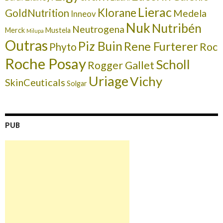
Lierac
Klorane
GoldNutrition
Medela
Inneov
Nuk
Nutribén
Neutrogena
Merck
Mustela
Milupa
Outras
Piz Buin
Rene Furterer
Roc
Phyto
Roche Posay
Scholl
Rogger Gallet
Uriage
Vichy
SkinCeuticals
Solgar
PUB