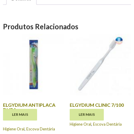
Produtos Relacionados
ELGYDIUM ANTIPLACA
ELGYDIUM CLINIC 7/100
DURA
€
6.95
LER MAIS
LER MAIS
€
4.30
Higiene Oral
,
Escova Dentária
Higiene Oral
,
Escova Dentária