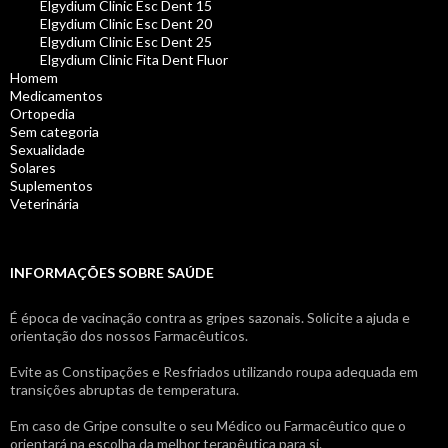
Elgydium Clinic Esc Dent 15
Elgydium Clinic Esc Dent 20
Elgydium Clinic Esc Dent 25
Elgydium Clinic Fita Dent Fluor
Homem
Medicamentos
Ortopedia
Sem categoria
Sexualidade
Solares
Suplementos
Veterinária
INFORMAÇÕES SOBRE SAÚDE
É época de vacinação contra as gripes sazonais. Solicite a ajuda e
orientação dos nossos Farmacêuticos.
Evite as Constipações e Resfriados utilizando roupa adequada em
transições abruptas de temperatura.
Em caso de Gripe consulte o seu Médico ou Farmacêutico que o
orientará na escolha da melhor terapêutica para si.