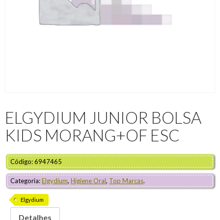
ELGYDIUM JUNIOR BOLSA
KIDS MORANG+OF ESC
Código: 6947465
Categoria:
Elgydium
,
Higiene Oral
,
Top Marcas
.
Elgydium
Detalhes