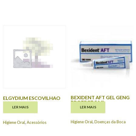
BEXIDENT AFT GEL GENG
ELGYDIUM ESCOVILHAO
PROTECT 5 ML
ESTREITO
LER MAIS
LER MAIS
€
10.35
€
8.60
Higiene Oral
,
Doenças da Boca
Higiene Oral
,
Acessórios